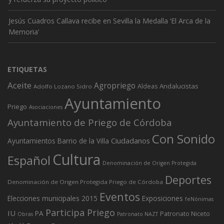
Jesús Cuadros Callava recibe en Sevilla la Medalla ‘El Arca de la
Memoria’
ETIQUETAS
Aceite
Agropriego
Andalucistas
Aldeas
Adolfo Lozano Sidro
Ayuntamiento
Priego
Asociaciones
Ayuntamiento de Priego de Córdoba
Con Sonido
Ciudadanos
Ayuntamientos
Barrio de la Villa
Cultura
Español
Denominación de Origen Protegida
Deportes
Denominación de Origen Protegida Priego de Córdoba
Eventos
Elecciones municipales 2015
Exposiciones
feNónimas
Participa Priego
IU
PA
Patronato Niceto
Obras
Patronato NAZT