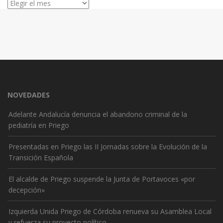
Archivos
NOVEDADES
Adelante Andalucía denuncia el abandono criminal de la
pediatría en Priego
Presentadas en Priego las II Jornadas sobre la Evolución de la
Transición Española
El alcalde de Priego suspende la Junta de Portavoces «por
decepción»
Izquierda Unida Priego de Córdoba renueva su Asamblea Local
y refuerza su proyecto político