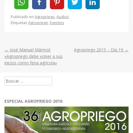
Publicado en
Agropriego
,
Audios
Etiquetas
Agropriego
,
Eventos
←
José Manuel Mármol:
Agropriego 2015 – Día 19
→
Post
«Agropriego debe volver a sus
inicios como feria agrícola»
navigation
Buscar:
ESPECIAL AGROPRIEGO 2016