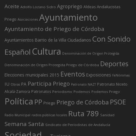
Aceite
Agropriego
Andalucistas
Aldeas
Adolfo Lozano Sidro
Ayuntamiento
Priego
Asociaciones
Ayuntamiento de Priego de Córdoba
Con Sonido
Ciudadanos
Ayuntamientos
Barrio de la Villa
Cultura
Español
Denominación de Origen Protegida
Deportes
Denominación de Origen Protegida Priego de Córdoba
Eventos
Elecciones municipales 2015
Exposiciones
feNónimas
Participa Priego
IU
PA
Patronato Niceto
Obras
Patronato NAZT
Alcalá-Zamora
Patronatos
Periodismo
Podemos
Podemos Priego
Política
PP
PSOE
Priego de Córdoba
Priego
Ruta 789
Sanidad
Radio Municipal
radios públicas locales
Semana Santa
Sindicato de Periodistas de Andalucía
Sociedad