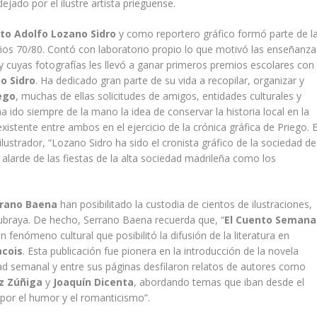
ejado por el ilustre artista prieguense.
to Adolfo Lozano Sidro
y como reportero gráfico formó parte de l
ños 70/80. Contó con laboratorio propio lo que motivó las enseñanza
y cuyas fotografías les llevó a ganar primeros premios escolares con
o Sidro
. Ha dedicado gran parte de su vida a recopilar, organizar y
ego
, muchas de ellas solicitudes de amigos, entidades culturales y
a ido siempre de la mano la idea de conservar la historia local en la
existente entre ambos en el ejercicio de la crónica gráfica de Priego. 
ilustrador, “Lozano Sidro ha sido el cronista gráfico de la sociedad de
 alarde de las fiestas de la alta sociedad madrileña como los
rrano Baena
han posibilitado la custodia de cientos de ilustraciones,
subraya. De hecho, Serrano Baena recuerda que, “
El Cuento Semana
 fenómeno cultural que posibilitó la difusión de la literatura en
cois
. Esta publicación fue pionera en la introducción de la novela
ad semanal y entre sus páginas desfilaron relatos de autores como
z Zúñiga
y
Joaquín
Dicenta
, abordando temas que iban desde el
 por el humor y el romanticismo”.