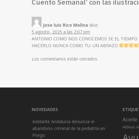
Cuento Semanal’ con las ilustrac
Jose luis Rico Molina
dice:
5 agosto, 2025 a las 2:07 pm
ANTONIO COMO NOS CONOCEMOS SE EL TIEMPO 
HACERLO NUNCA COMO TU. UN ABRAZO
Los comentarios están cerrados.
NOVEDADES
ETIQUE
Aceite
Adelante Andalucía denuncia el
A
Aldeas
abandono criminal de la pediatría en
Ayu
Priego