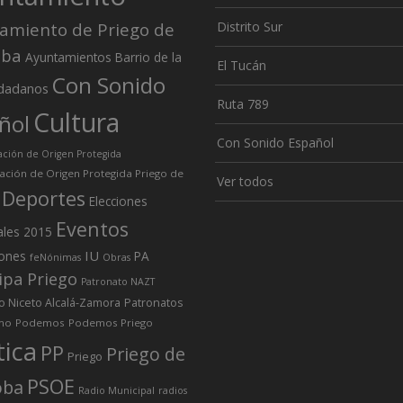
amiento de Priego de
Distrito Sur
oba
Ayuntamientos
Barrio de la
El Tucán
Con Sonido
dadanos
Ruta 789
Cultura
ñol
Con Sonido Español
ión de Origen Protegida
ción de Origen Protegida Priego de
Ver todos
Deportes
Elecciones
Eventos
ales 2015
IU
iones
PA
feNónimas
Obras
ipa Priego
Patronato NAZT
o Niceto Alcalá-Zamora
Patronatos
mo
Podemos
Podemos Priego
tica
PP
Priego de
Priego
PSOE
oba
Radio Municipal
radios