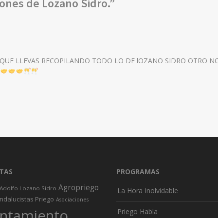
iones de Lozano Sidro.
”
QUE LLEVAS RECOPILANDO TODO LO DE lOZANO SIDRO OTRO N
TAS
PROGRAMAS
Agropriego
Adolfo Lozano Sidro
La Hora Inolvidable
ndalucistas Priego
Asociaciones
ntamiento
Priego Habla