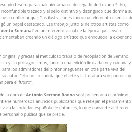
deseado tesoro para cualquier amante del legado de Lozano Sidro,
u inconfundible trazado y el sello distintivo y distinguido que domina s
ene a confirmar que, “las ilustraciones fueron un elemento esencial d
gó un papel destacado. Ese trabajo junto al de otros artistas como
 Cuento Semanal’
en un referente visual de la época que lleva a
plementaban creando un diálogo artístico que enriquecía la experienc
 original y gracias al meticuloso trabajo de recopilación de Serrano
ncio y sin protagonismos, junto a una edición limitada muy cuidada y
 para los admiradores del pintor prieguense en otra parte viva del
 su autor, “ello nos recuerda que el arte y la literatura son puentes q
 para el futuro”.
 de la obra de
Antonio Serrano Baena
será presentada el próximo
ntiene numerosos anuncios publicitarios que reflejan el pensamiento
 vivía la sociedad española de entonces, lo que convierte al libro en
a personal o pública que se precie.