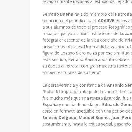
llevado durante décadas al estudio del legado d
Serrano Baena
ha sido miembro del
Patrona
redacción del periódico local
ADARVE
en los a
a sus alumnos de todo el proceso fotográfico 
trabajos que ya incluían ilustraciones de
Lozan
fotografiar escenas de la vida cotidiana de
Pri
organismos oficiales. Unida a dicha vocación, h
figura de Lozano Sidro quizá por esa similitud 
este sentido, Serrano Baena apostilla sobre el 
su época al retratar con gran maestría tanto el
ambientes rurales de su tierra”.
La perseverancia y constancia de
Antonio Se
“fruto del ímprobo trabajo de Lozano Sidro”, 
fue mucho más que una revista ilustrada, fue un
España
y que fue fundada por
Eduardo Zama
corta en formato asequible con una periodicid
Sinesio Delgado
,
Manuel Bueno
,
Juan Pére
costumbrismo, hasta la crítica social, pasando