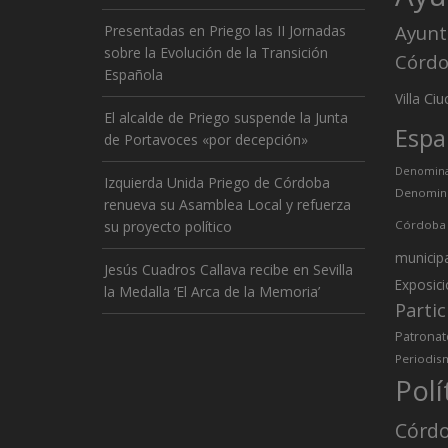
Ayunt
Presentadas en Priego las II Jornadas
sobre la Evolución de la Transición
Córd
Española
Ciu
Villa
El alcalde de Priego suspende la Junta
Espa
de Portavoces «por decepción»
Denominac
Izquierda Unida Priego de Córdoba
Denomina
renueva su Asamblea Local y refuerza
su proyecto político
Córdoba
municip
Jesús Cuadros Callava recibe en Sevilla
Exposic
la Medalla ‘El Arca de la Memoria’
Partic
Patronat
Periodis
Polí
Córd