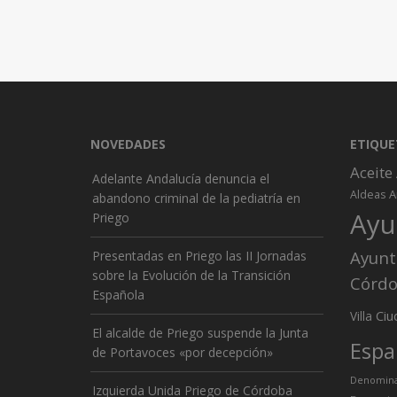
NOVEDADES
ETIQUE
Aceite
Adelante Andalucía denuncia el
A
Aldeas
abandono criminal de la pediatría en
Ayu
Priego
Ayunt
Presentadas en Priego las II Jornadas
sobre la Evolución de la Transición
Córd
Española
Ciu
Villa
El alcalde de Priego suspende la Junta
Espa
de Portavoces «por decepción»
Denominac
Izquierda Unida Priego de Córdoba