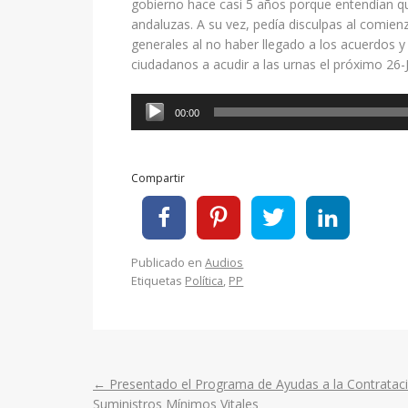
gobierno hace casi 5 años porque entendían q
andaluzas. A su vez, pedía disculpas al comien
generales al no haber llegado a los acuerdos 
ciudadanos a acudir a las urnas el próximo 26-J
Reproductor
00:00
de
audio
Compartir
Publicado en
Audios
Etiquetas
Política
,
PP
←
Presentado el Programa de Ayudas a la Contratac
Post
Suministros Mínimos Vitales