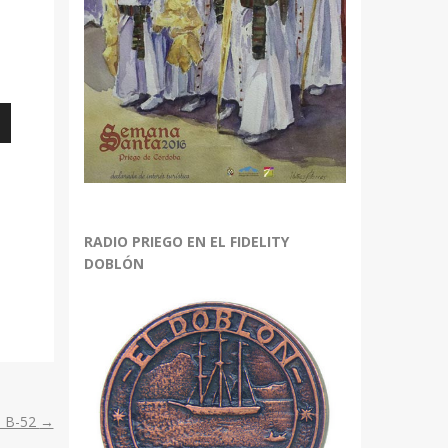
bajo
RADIO PRIEGO EN EL FIDELITY
DOBLÓN
r
r
.
n B-52
→