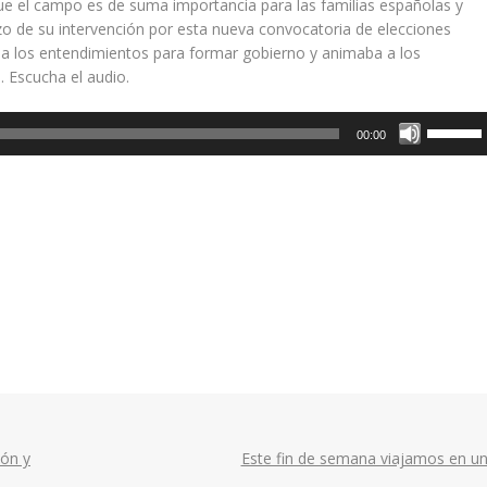
ue el campo es de suma importancia para las familias españolas y
zo de su intervención por esta nueva convocatoria de elecciones
y a los entendimientos para formar gobierno y animaba a los
. Escucha el audio.
Utiliza
00:00
las
teclas
de
flecha
arriba/a
para
aumenta
o
disminui
el
volumen
ión y
Este fin de semana viajamos en u