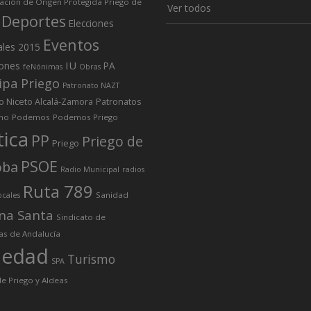
ción de Origen Protegida Priego de
Ver todos
Deportes
Elecciones
Eventos
ales 2015
IU
iones
PA
feNónimas
Obras
ipa Priego
Patronato NAZT
o Niceto Alcalá-Zamora
Patronatos
mo
Podemos
Podemos Priego
tica
PP
Priego de
Priego
PSOE
oba
Radio Municipal
radios
Ruta 789
Sanidad
ocales
na Santa
Sindicato de
as de Andalucía
iedad
Turismo
SPA
e Priego y Aldeas