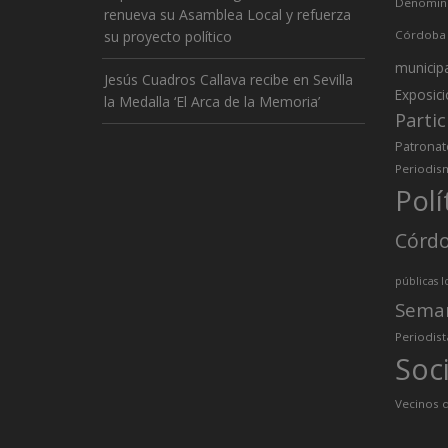
Denomina
renueva su Asamblea Local y refuerza
su proyecto político
Córdoba
municip
Jesús Cuadros Callava recibe en Sevilla
Exposic
la Medalla ‘El Arca de la Memoria’
Partic
Patronat
Periodis
Polí
Córd
públicas l
Sema
Periodist
Soc
Vecinos d