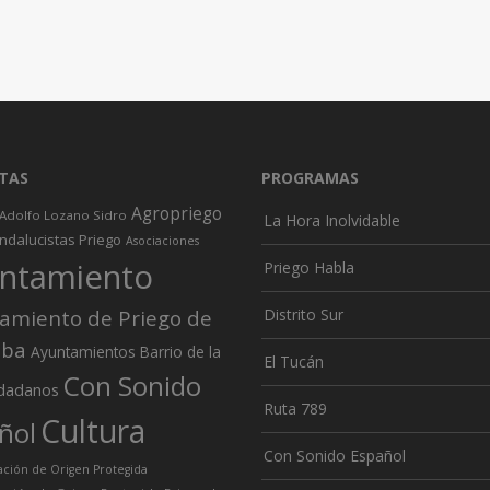
TAS
PROGRAMAS
Agropriego
Adolfo Lozano Sidro
La Hora Inolvidable
ndalucistas Priego
Asociaciones
ntamiento
Priego Habla
amiento de Priego de
Distrito Sur
oba
Ayuntamientos
Barrio de la
El Tucán
Con Sonido
dadanos
Ruta 789
Cultura
ñol
Con Sonido Español
ión de Origen Protegida