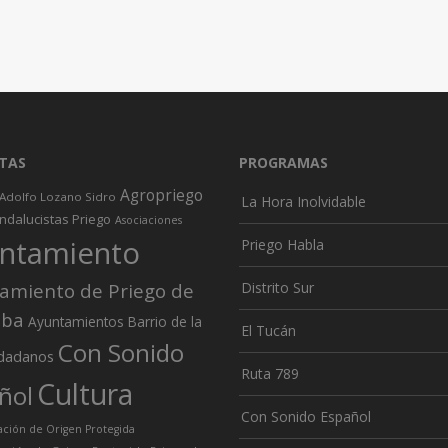
TAS
PROGRAMAS
Agropriego
Adolfo Lozano Sidro
La Hora Inolvidable
ndalucistas Priego
Asociaciones
ntamiento
Priego Habla
amiento de Priego de
Distrito Sur
oba
Ayuntamientos
Barrio de la
El Tucán
Con Sonido
dadanos
Ruta 789
Cultura
ñol
Con Sonido Español
ión de Origen Protegida