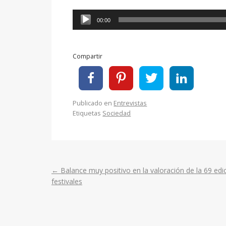
Reproductor
00:00
de
audio
Compartir
Publicado en
Entrevistas
Etiquetas
Sociedad
←
Balance muy positivo en la valoración de la 69 edic
Post
festivales
navigation