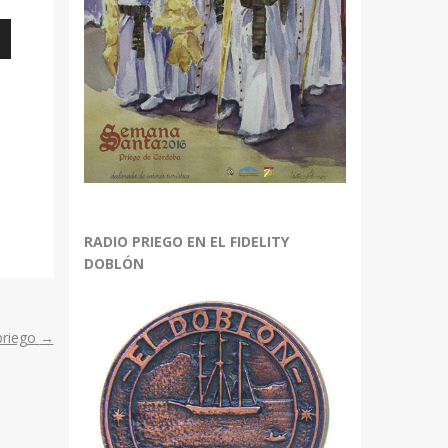
bajo
r
r
RADIO PRIEGO EN EL FIDELITY
DOBLÓN
.
opriego
→