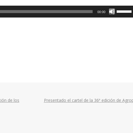
Utiliza
00:00
las
teclas
de
flecha
arriba/a
para
aumenta
o
disminui
el
volumen
ión de los
Presentado el cartel de la 36ª edición de Agr