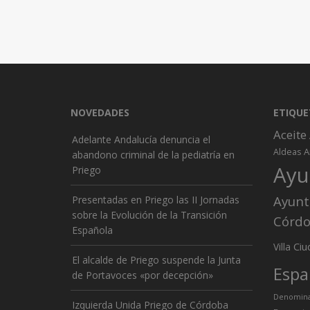
NOVEDADES
ETIQUE
Aceite
Adelante Andalucía denuncia el
A
Aldeas
abandono criminal de la pediatría en
Ayu
Priego
Ayunt
Presentadas en Priego las II Jornadas
sobre la Evolución de la Transición
Córd
Española
Ciu
Villa
El alcalde de Priego suspende la Junta
Espa
de Portavoces «por decepción»
Denominac
Izquierda Unida Priego de Córdoba