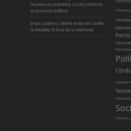
Denomina
renueva su Asamblea Local y refuerza
su proyecto político
Córdoba
municip
Jesús Cuadros Callava recibe en Sevilla
Exposic
la Medalla ‘El Arca de la Memoria’
Partic
Patronat
Periodis
Polí
Córd
públicas l
Sema
Periodist
Soc
Vecinos d