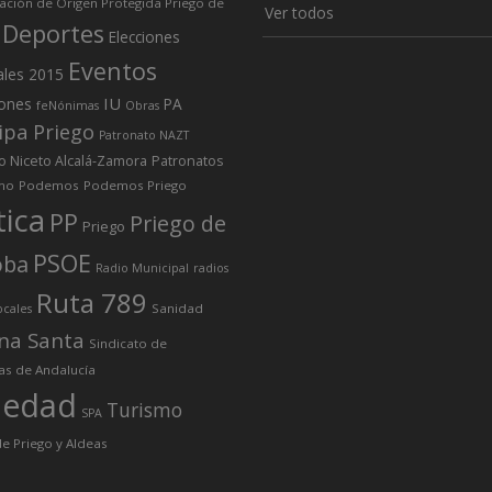
ción de Origen Protegida Priego de
Ver todos
Deportes
Elecciones
Eventos
ales 2015
IU
iones
PA
feNónimas
Obras
ipa Priego
Patronato NAZT
o Niceto Alcalá-Zamora
Patronatos
mo
Podemos
Podemos Priego
tica
PP
Priego de
Priego
PSOE
oba
Radio Municipal
radios
Ruta 789
Sanidad
ocales
na Santa
Sindicato de
as de Andalucía
iedad
Turismo
SPA
e Priego y Aldeas