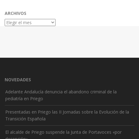
ARCHIVOS
Archivos
NOVEDADES
Adelante Andalucía denuncia el abandono criminal de la
pediatría en Priego
Presentadas en Priego las II Jornadas sobre la Evolución de la
Transición Española
El alcalde de Priego suspende la Junta de Portavoces «por
decepción»