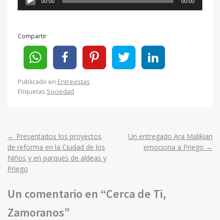
00:00
00:00
de
audio
Compartir
Publicado en
Entrevistas
Etiquetas
Sociedad
←
Presentados los proyectos
Un entregado Ara Malikian
Post
de reforma en la Ciudad de los
emociona a Priego
→
Niños y en parques de aldeas y
navigation
Priego
Un comentario en “
Cerca de Ti,
Zamoranos
”