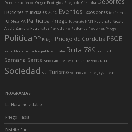
Deportes
Denominación de Origen Protegida Priego de Córdoba
Eventos
Elecciones municipales 2015
Exposiciones
feNónimas
Participa Priego
IU
PA
Patronato Niceto
Obras
Patronato NAZT
Alcalá-Zamora
Patronatos
Periodismo
Podemos
Podemos Priego
Política
PP
PSOE
Priego de Córdoba
Priego
Ruta 789
Sanidad
Radio Municipal
radios públicas locales
Semana Santa
Sindicato de Periodistas de Andalucía
Sociedad
Turismo
Vecinos de Priego y Aldeas
SPA
PROGRAMAS
La Hora Inolvidable
Priego Habla
Distrito Sur