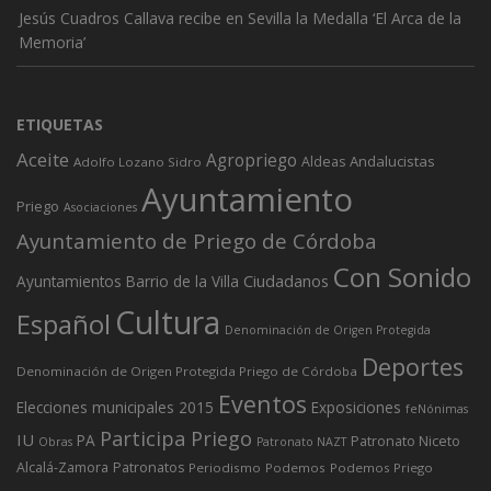
Jesús Cuadros Callava recibe en Sevilla la Medalla ‘El Arca de la
Memoria’
ETIQUETAS
Aceite
Agropriego
Andalucistas
Aldeas
Adolfo Lozano Sidro
Ayuntamiento
Priego
Asociaciones
Ayuntamiento de Priego de Córdoba
Con Sonido
Ciudadanos
Ayuntamientos
Barrio de la Villa
Cultura
Español
Denominación de Origen Protegida
Deportes
Denominación de Origen Protegida Priego de Córdoba
Eventos
Elecciones municipales 2015
Exposiciones
feNónimas
Participa Priego
IU
PA
Patronato Niceto
Obras
Patronato NAZT
Alcalá-Zamora
Patronatos
Periodismo
Podemos
Podemos Priego