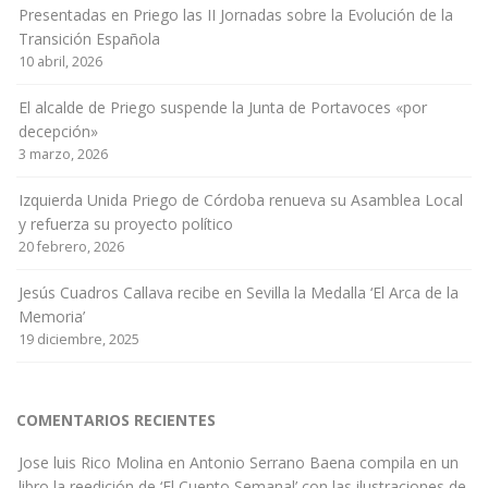
Presentadas en Priego las II Jornadas sobre la Evolución de la
Transición Española
10 abril, 2026
El alcalde de Priego suspende la Junta de Portavoces «por
decepción»
3 marzo, 2026
Izquierda Unida Priego de Córdoba renueva su Asamblea Local
y refuerza su proyecto político
20 febrero, 2026
Jesús Cuadros Callava recibe en Sevilla la Medalla ‘El Arca de la
Memoria’
19 diciembre, 2025
COMENTARIOS RECIENTES
Jose luis Rico Molina
en
Antonio Serrano Baena compila en un
libro la reedición de ‘El Cuento Semanal’ con las ilustraciones de