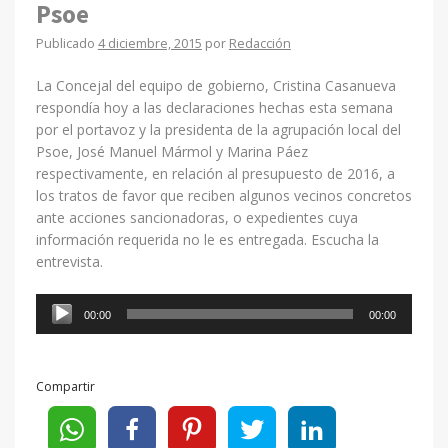
Psoe
Publicado
4 diciembre, 2015
por
Redacción
La Concejal del equipo de gobierno, Cristina Casanueva
respondía hoy a las declaraciones hechas esta semana
por el portavoz y la presidenta de la agrupación local del
Psoe, José Manuel Mármol y Marina Páez
respectivamente, en relación al presupuesto de 2016, a
los tratos de favor que reciben algunos vecinos concretos
ante acciones sancionadoras, o expedientes cuya
información requerida no le es entregada. Escucha la
entrevista.
Reproductor
00:00
00:00
de
audio
Compartir