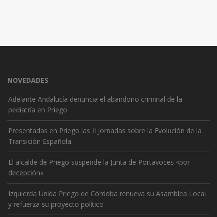
NOVEDADES
Adelante Andalucía denuncia el abandono criminal de la
pediatría en Priego
Presentadas en Priego las II Jornadas sobre la Evolución de la
Transición Española
El alcalde de Priego suspende la Junta de Portavoces «por
decepción»
Izquierda Unida Priego de Córdoba renueva su Asamblea Local
y refuerza su proyecto político