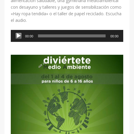
alimentación saludable, una gymkhana medioambiental
con desayuno y talleres y juegos de sensibilización como
«Hay ropa tendida» o el taller de papel reciclado. Escucha
el audio.
Reproductor
00:00
00:00
de
audio