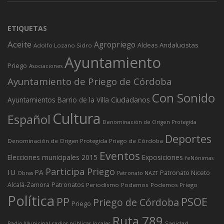
ETIQUETAS
Aceite
Agropriego
Andalucistas
Aldeas
Adolfo Lozano Sidro
Ayuntamiento
Priego
Asociaciones
Ayuntamiento de Priego de Córdoba
Con Sonido
Ciudadanos
Ayuntamientos
Barrio de la Villa
Cultura
Español
Denominación de Origen Protegida
Deportes
Denominación de Origen Protegida Priego de Córdoba
Eventos
Elecciones municipales 2015
Exposiciones
feNónimas
Participa Priego
IU
PA
Patronato Niceto
Obras
Patronato NAZT
Alcalá-Zamora
Patronatos
Periodismo
Podemos
Podemos Priego
Política
PP
PSOE
Priego de Córdoba
Priego
Ruta 789
Sanidad
Radio Municipal
radios públicas locales