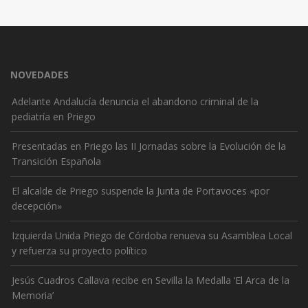
NOVEDADES
Adelante Andalucía denuncia el abandono criminal de la
pediatría en Priego
Presentadas en Priego las II Jornadas sobre la Evolución de la
Transición Española
El alcalde de Priego suspende la Junta de Portavoces «por
decepción»
Izquierda Unida Priego de Córdoba renueva su Asamblea Local
y refuerza su proyecto político
Jesús Cuadros Callava recibe en Sevilla la Medalla ‘El Arca de la
Memoria’