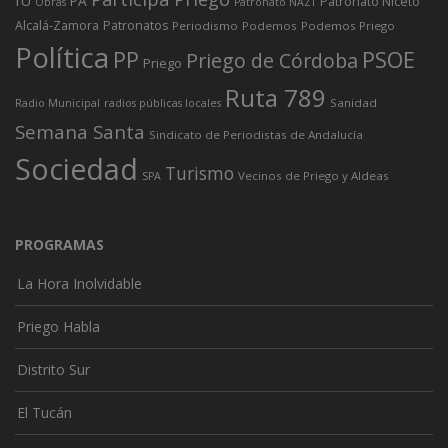
PA
Patronato Niceto
Obras
Patronato NAZT
Alcalá-Zamora
Patronatos
Periodismo
Podemos
Podemos Priego
Política
PP
PSOE
Priego de Córdoba
Priego
Ruta 789
Sanidad
Radio Municipal
radios públicas locales
Semana Santa
Sindicato de Periodistas de Andalucía
Sociedad
Turismo
Vecinos de Priego y Aldeas
SPA
PROGRAMAS
La Hora Inolvidable
Priego Habla
Distrito Sur
El Tucán