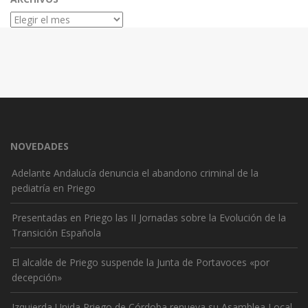
Archivos
NOVEDADES
Adelante Andalucía denuncia el abandono criminal de la
pediatría en Priego
Presentadas en Priego las II Jornadas sobre la Evolución de la
Transición Española
El alcalde de Priego suspende la Junta de Portavoces «por
decepción»
Izquierda Unida Priego de Córdoba renueva su Asamblea Local