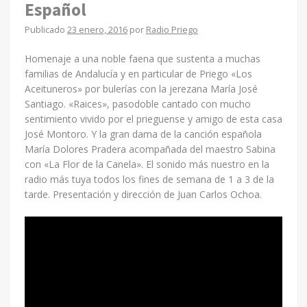
Español
Publicado
23 enero, 2016
por
Radio Priego
Homenaje a una noble faena que sustenta a muchas
familias de Andalucía y en particular de Priego «Los
Aceituneros» por bulerías con la jerezana María José
Santiago. «Raices», pasodoble cantado con mucho
sentimiento vivido por el prieguense y amigo de esta casa
José Montoro. Y la gran dama de la canción española
María Dolores Pradera acompañada del maestro Sabina
con «La Flor de la Canela». El sonido más nuestro en la
radio más tuya todos los fines de semana de 1 a 3 de la
tarde. Presentación y dirección de Juan Carlos Ochoa.