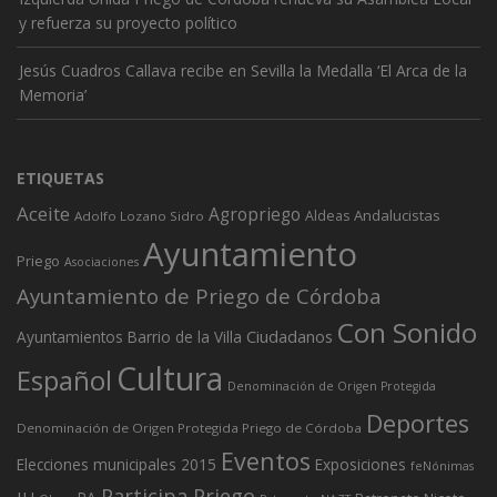
y refuerza su proyecto político
Jesús Cuadros Callava recibe en Sevilla la Medalla ‘El Arca de la
Memoria’
ETIQUETAS
Aceite
Agropriego
Andalucistas
Aldeas
Adolfo Lozano Sidro
Ayuntamiento
Priego
Asociaciones
Ayuntamiento de Priego de Córdoba
Con Sonido
Ciudadanos
Ayuntamientos
Barrio de la Villa
Cultura
Español
Denominación de Origen Protegida
Deportes
Denominación de Origen Protegida Priego de Córdoba
Eventos
Elecciones municipales 2015
Exposiciones
feNónimas
Participa Priego
IU