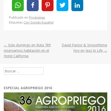
Publicado en
Programas
Etiquetas
Con Sonido Español
←
Este domingo en Ruta 789
David Pastor & Smoothtime
Post
reservamos habitación en el
hoy en Jazz In Life
→
Hotel California
navigation
Buscar:
ESPECIAL AGROPRIEGO 2016