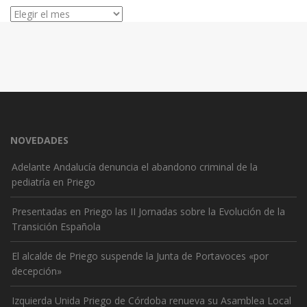
Archivos
NOVEDADES
Adelante Andalucía denuncia el abandono criminal de la
pediatría en Priego
Presentadas en Priego las II Jornadas sobre la Evolución de la
Transición Española
El alcalde de Priego suspende la Junta de Portavoces «por
decepción»
Izquierda Unida Priego de Córdoba renueva su Asamblea Local