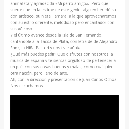
animalista y agradecida «Mi perro amigo». Pero que
suerte que en la estirpe de este genio, alguien heredó su
don artístico, su nieta Tamara, a la que aprovecharemos
con su estilo diferente, melodioso pero encantador con
sus «Celos».
Y el último avance desde la Isla de San Fernando,
cantándole a la Tacita de Plata, con letra de de Alejandro
Sanz, la Niña Pastori y nos trae «Cai».
¿Qué más puedes pedir? Que disfrutes con nosotros la
música de España y te sientas orgulloso de pertenecer a
un país con sus cosas buenas y malas, como cualquier
otra nación, pero lleno de arte.
Ah, con la dirección y presentación de Juan Carlos Ochoa.
Nos escuchamos.