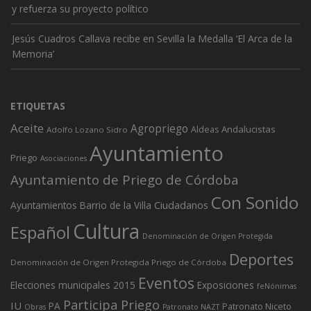
y refuerza su proyecto político
Jesús Cuadros Callava recibe en Sevilla la Medalla ‘El Arca de la
Memoria’
ETIQUETAS
Aceite
Agropriego
Andalucistas
Aldeas
Adolfo Lozano Sidro
Ayuntamiento
Priego
Asociaciones
Ayuntamiento de Priego de Córdoba
Con Sonido
Ciudadanos
Ayuntamientos
Barrio de la Villa
Cultura
Español
Denominación de Origen Protegida
Deportes
Denominación de Origen Protegida Priego de Córdoba
Eventos
Elecciones municipales 2015
Exposiciones
feNónimas
Participa Priego
IU
PA
Patronato Niceto
Obras
Patronato NAZT