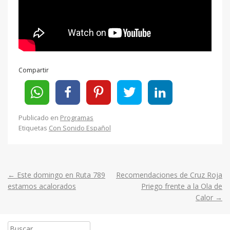
Compartir
Publicado en
Programas
Etiquetas
Con Sonido Español
←
Este domingo en Ruta 789
Recomendaciones de Cruz Roja
Post
estamos acalorados
Priego frente a la Ola de
Calor
→
navigation
Buscar: