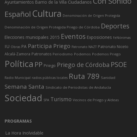
Con Sonido
Ciudadanos
Ayuntamientos
Barrio de la Villa
Cultura
Español
Denominación de Origen Protegida
Deportes
Denominación de Origen Protegida Priego de Córdoba
Eventos
Elecciones municipales 2015
Exposiciones
feNónimas
Participa Priego
IU
PA
Patronato Niceto
Obras
Patronato NAZT
Alcalá-Zamora
Patronatos
Periodismo
Podemos
Podemos Priego
Política
PP
PSOE
Priego de Córdoba
Priego
Ruta 789
Sanidad
Radio Municipal
radios públicas locales
Semana Santa
Sindicato de Periodistas de Andalucía
Sociedad
Turismo
Vecinos de Priego y Aldeas
SPA
PROGRAMAS
La Hora Inolvidable