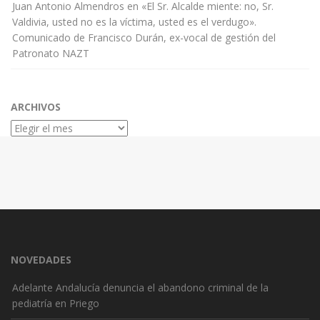
Juan Antonio Almendros
en
«El Sr. Alcalde miente: no, Sr.
Valdivia, usted no es la víctima, usted es el verdugo».
Comunicado de Francisco Durán, ex-vocal de gestión del
Patronato NAZT
ARCHIVOS
Archivos
NOVEDADES
Adelante Andalucía denuncia el abandono criminal de la
pediatría en Priego