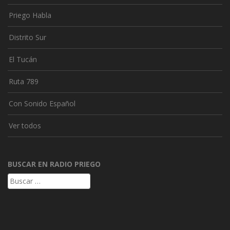
Priego Habla
Distrito Sur
El Tucán
Ruta 789
Con Sonido Español
Ver todos
BUSCAR EN RADIO PRIEGO
Buscar: