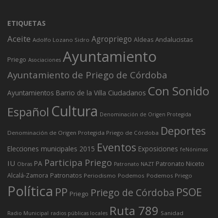
ETIQUETAS
Aceite
Agropriego
Andalucistas
Aldeas
Adolfo Lozano Sidro
Ayuntamiento
Priego
Asociaciones
Ayuntamiento de Priego de Córdoba
Con Sonido
Ciudadanos
Ayuntamientos
Barrio de la Villa
Cultura
Español
Denominación de Origen Protegida
Deportes
Denominación de Origen Protegida Priego de Córdoba
Eventos
Elecciones municipales 2015
Exposiciones
feNónimas
Participa Priego
IU
PA
Patronato Niceto
Obras
Patronato NAZT
Alcalá-Zamora
Patronatos
Periodismo
Podemos
Podemos Priego
Política
PP
PSOE
Priego de Córdoba
Priego
Ruta 789
Sanidad
Radio Municipal
radios públicas locales