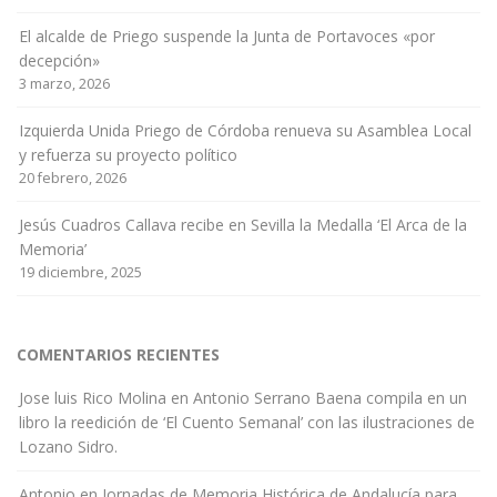
El alcalde de Priego suspende la Junta de Portavoces «por
decepción»
3 marzo, 2026
Izquierda Unida Priego de Córdoba renueva su Asamblea Local
y refuerza su proyecto político
20 febrero, 2026
Jesús Cuadros Callava recibe en Sevilla la Medalla ‘El Arca de la
Memoria’
19 diciembre, 2025
COMENTARIOS RECIENTES
Jose luis Rico Molina
en
Antonio Serrano Baena compila en un
libro la reedición de ‘El Cuento Semanal’ con las ilustraciones de
Lozano Sidro.
Antonio
en
Jornadas de Memoria Histórica de Andalucía para