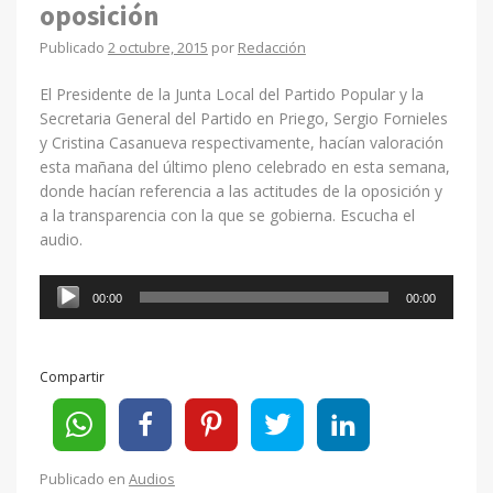
oposición
Publicado
2 octubre, 2015
por
Redacción
El Presidente de la Junta Local del Partido Popular y la
Secretaria General del Partido en Priego, Sergio Fornieles
y Cristina Casanueva respectivamente, hacían valoración
esta mañana del último pleno celebrado en esta semana,
donde hacían referencia a las actitudes de la oposición y
a la transparencia con la que se gobierna. Escucha el
audio.
Reproductor
00:00
00:00
de
audio
Compartir
Publicado en
Audios