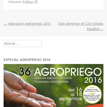
Etiquetas
Política
,
PP
←
Valoración Agropriego 2015
Este domingo en Con Sonido
Post
Español
→
navigation
Buscar:
ESPECIAL AGROPRIEGO 2016