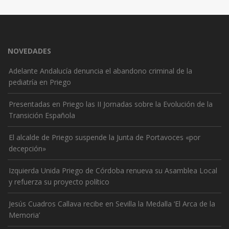
NOVEDADES
Adelante Andalucía denuncia el abandono criminal de la
pediatría en Priego
Presentadas en Priego las II Jornadas sobre la Evolución de la
Transición Española
El alcalde de Priego suspende la Junta de Portavoces «por
decepción»
Izquierda Unida Priego de Córdoba renueva su Asamblea Local
y refuerza su proyecto político
Jesús Cuadros Callava recibe en Sevilla la Medalla ‘El Arca de la
Memoria’