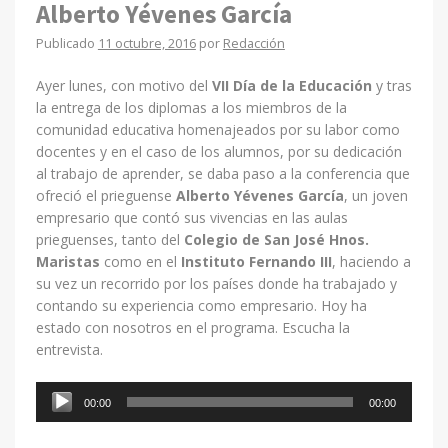
Alberto Yévenes García
Publicado
11 octubre, 2016
por
Redacción
Ayer lunes, con motivo del
VII Día de la Educación
y tras
la entrega de los diplomas a los miembros de la
comunidad educativa homenajeados por su labor como
docentes y en el caso de los alumnos, por su dedicación
al trabajo de aprender, se daba paso a la conferencia que
ofreció el prieguense
Alberto Yévenes García
, un joven
empresario que contó sus vivencias en las aulas
prieguenses, tanto del
Colegio de San José Hnos.
Maristas
como en el
Instituto Fernando III
, haciendo a
su vez un recorrido por los países donde ha trabajado y
contando su experiencia como empresario. Hoy ha
estado con nosotros en el programa. Escucha la
entrevista.
Reproductor
00:00
00:00
de
audio