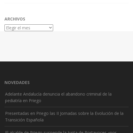
ARCHIVOS
Archivos
NOVEDADES
Adelante Andalucía denuncia el abandono criminal de la
pediatría en Priego
Presentadas en Priego las II Jornadas sobre la Evolución de la
Transición Española
El alcalde de Priego suspende la Junta de Portavoces «por