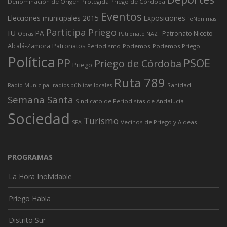
Denominación de Origen Protegida Priego de Córdoba
Eventos
Elecciones municipales 2015
Exposiciones
feNónimas
Participa Priego
IU
PA
Patronato Niceto
Obras
Patronato NAZT
Alcalá-Zamora
Patronatos
Periodismo
Podemos
Podemos Priego
Política
PP
PSOE
Priego de Córdoba
Priego
Ruta 789
Sanidad
Radio Municipal
radios públicas locales
Semana Santa
Sindicato de Periodistas de Andalucía
Sociedad
Turismo
Vecinos de Priego y Aldeas
SPA
PROGRAMAS
La Hora Inolvidable
Priego Habla
Distrito Sur