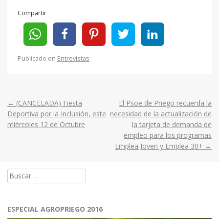
Compartir
Publicado en
Entrevistas
←
(CANCELADA) Fiesta
El Psoe de Priego recuerda la
Post
Deportiva por la Inclusión, este
necesidad de la actualización de
miércoles 12 de Octubre
la tarjeta de demanda de
navigation
empleo para los programas
Emplea Joven y Emplea 30+
→
Buscar:
ESPECIAL AGROPRIEGO 2016