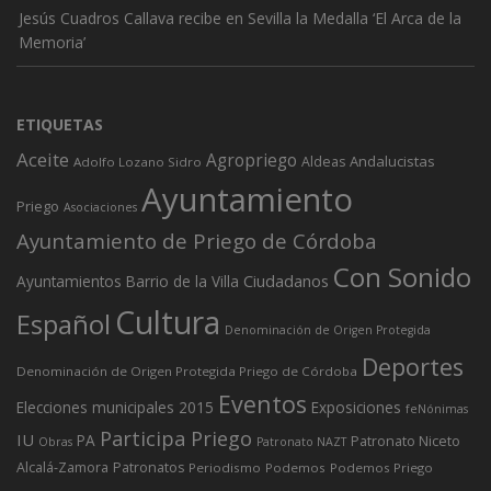
Jesús Cuadros Callava recibe en Sevilla la Medalla ‘El Arca de la
Memoria’
ETIQUETAS
Aceite
Agropriego
Andalucistas
Aldeas
Adolfo Lozano Sidro
Ayuntamiento
Priego
Asociaciones
Ayuntamiento de Priego de Córdoba
Con Sonido
Ciudadanos
Ayuntamientos
Barrio de la Villa
Cultura
Español
Denominación de Origen Protegida
Deportes
Denominación de Origen Protegida Priego de Córdoba
Eventos
Elecciones municipales 2015
Exposiciones
feNónimas
Participa Priego
IU
PA
Patronato Niceto
Obras
Patronato NAZT
Alcalá-Zamora
Patronatos
Periodismo
Podemos
Podemos Priego