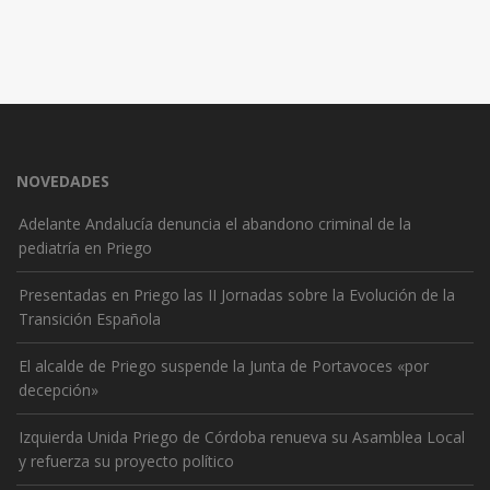
NOVEDADES
Adelante Andalucía denuncia el abandono criminal de la
pediatría en Priego
Presentadas en Priego las II Jornadas sobre la Evolución de la
Transición Española
El alcalde de Priego suspende la Junta de Portavoces «por
decepción»
Izquierda Unida Priego de Córdoba renueva su Asamblea Local
y refuerza su proyecto político