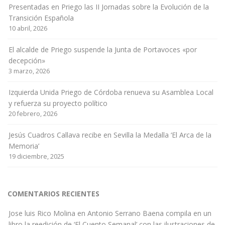
Presentadas en Priego las II Jornadas sobre la Evolución de la
Transición Española
10 abril, 2026
El alcalde de Priego suspende la Junta de Portavoces «por
decepción»
3 marzo, 2026
Izquierda Unida Priego de Córdoba renueva su Asamblea Local
y refuerza su proyecto político
20 febrero, 2026
Jesús Cuadros Callava recibe en Sevilla la Medalla ‘El Arca de la
Memoria’
19 diciembre, 2025
COMENTARIOS RECIENTES
Jose luis Rico Molina
en
Antonio Serrano Baena compila en un
libro la reedición de ‘El Cuento Semanal’ con las ilustraciones de