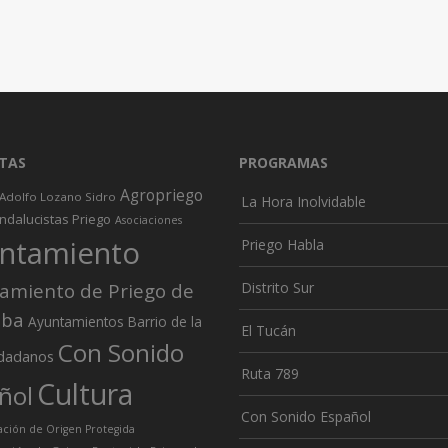
TAS
PROGRAMAS
Agropriego
Adolfo Lozano Sidro
La Hora Inolvidable
ndalucistas Priego
Asociaciones
ntamiento
Priego Habla
amiento de Priego de
Distrito Sur
oba
Ayuntamientos
Barrio de la
El Tucán
Con Sonido
dadanos
Ruta 789
Cultura
ñol
Con Sonido Español
ión de Origen Protegida