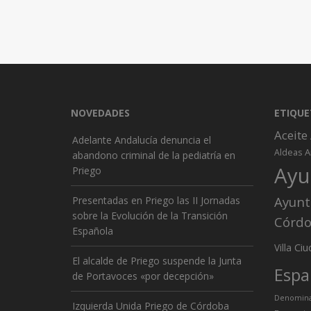
NOVEDADES
ETIQUE
Aceite
Adelante Andalucía denuncia el
A
Aldeas
abandono criminal de la pediatría en
Ayu
Priego
Ayunt
Presentadas en Priego las II Jornadas
sobre la Evolución de la Transición
Córd
Española
Ciu
Villa
El alcalde de Priego suspende la Junta
Espa
de Portavoces «por decepción»
Denominac
Izquierda Unida Priego de Córdoba