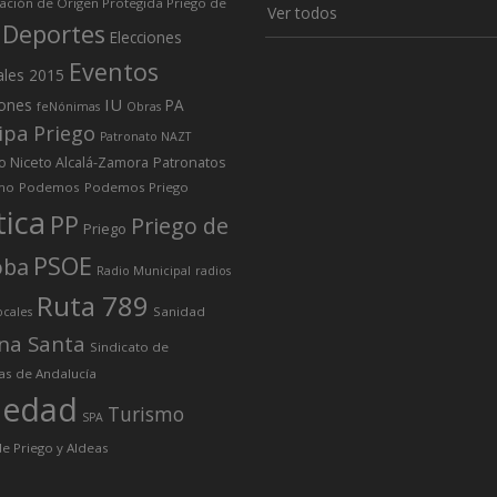
ción de Origen Protegida Priego de
Ver todos
Deportes
Elecciones
Eventos
ales 2015
IU
iones
PA
feNónimas
Obras
ipa Priego
Patronato NAZT
o Niceto Alcalá-Zamora
Patronatos
mo
Podemos
Podemos Priego
tica
PP
Priego de
Priego
PSOE
oba
Radio Municipal
radios
Ruta 789
Sanidad
ocales
na Santa
Sindicato de
as de Andalucía
iedad
Turismo
SPA
e Priego y Aldeas