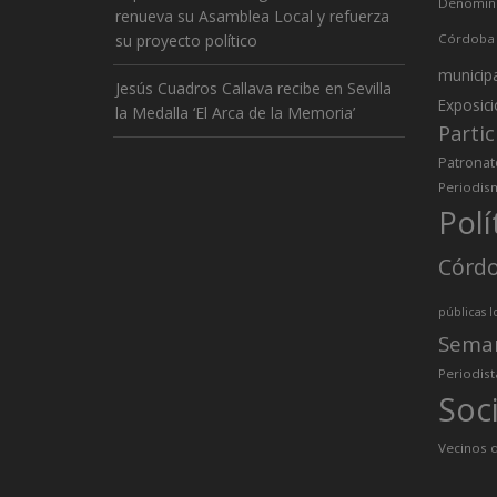
Denomina
renueva su Asamblea Local y refuerza
su proyecto político
Córdoba
municip
Jesús Cuadros Callava recibe en Sevilla
Exposic
la Medalla ‘El Arca de la Memoria’
Partic
Patronat
Periodis
Polí
Córd
públicas l
Sema
Periodist
Soc
Vecinos d