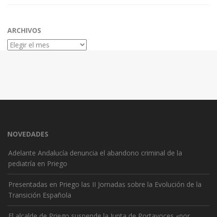
ARCHIVOS
Archivos
NOVEDADES
Adelante Andalucía denuncia el abandono criminal de la
pediatría en Priego
Presentadas en Priego las II Jornadas sobre la Evolución de la
Transición Española
El alcalde de Priego suspende la Junta de Portavoces «por