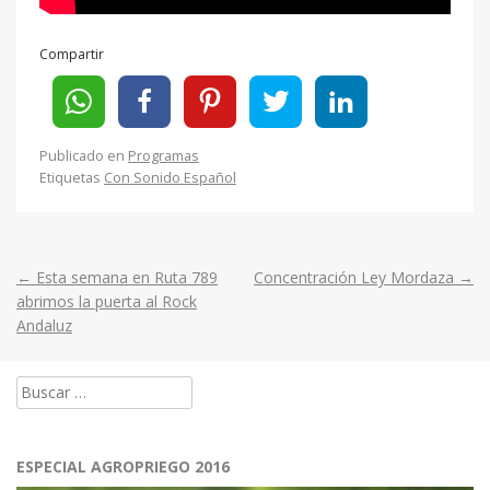
Compartir
Publicado en
Programas
Etiquetas
Con Sonido Español
←
Esta semana en Ruta 789
Concentración Ley Mordaza
→
Post
abrimos la puerta al Rock
Andaluz
navigation
Buscar:
ESPECIAL AGROPRIEGO 2016