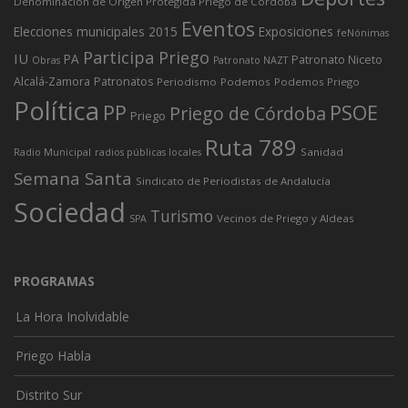
Denominación de Origen Protegida Priego de Córdoba
Eventos
Elecciones municipales 2015
Exposiciones
feNónimas
Participa Priego
IU
PA
Patronato Niceto
Obras
Patronato NAZT
Alcalá-Zamora
Patronatos
Periodismo
Podemos
Podemos Priego
Política
PP
PSOE
Priego de Córdoba
Priego
Ruta 789
Sanidad
Radio Municipal
radios públicas locales
Semana Santa
Sindicato de Periodistas de Andalucía
Sociedad
Turismo
Vecinos de Priego y Aldeas
SPA
PROGRAMAS
La Hora Inolvidable
Priego Habla
Distrito Sur