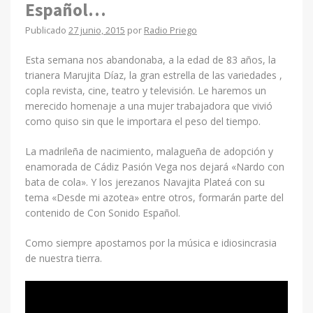
Español…
Publicado
27 junio, 2015
por
Radio Priego
Esta semana nos abandonaba, a la edad de 83 años, la
trianera Marujita Díaz, la gran estrella de las variedades ,
copla revista, cine, teatro y televisión. Le haremos un
merecido homenaje a una mujer trabajadora que vivió
como quiso sin que le importara el peso del tiempo.
La madrileña de nacimiento, malagueña de adopción y
enamorada de Cádiz Pasión Vega nos dejará «Nardo con
bata de cola». Y los jerezanos Navajita Plateá con su
tema «Desde mi azotea» entre otros, formarán parte del
contenido de Con Sonido Español.
Como siempre apostamos por la música e idiosincrasia
de nuestra tierra.