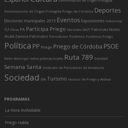
Denominación de Origen Protegida
Deportes
Denominación de Origen Protegida Priego de Córdoba
Eventos
Elecciones municipales 2015
Exposiciones
feNónimas
Participa Priego
IU
PA
Patronato Niceto
Obras
Patronato NAZT
Alcalá-Zamora
Patronatos
Periodismo
Podemos
Podemos Priego
Política
PP
PSOE
Priego de Córdoba
Priego
Ruta 789
Sanidad
Radio Municipal
radios públicas locales
Semana Santa
Sindicato de Periodistas de Andalucía
Sociedad
Turismo
Vecinos de Priego y Aldeas
SPA
PROGRAMAS
La Hora Inolvidable
Priego Habla