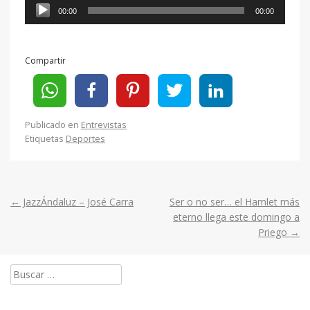
Reproductor
00:00
00:00
de
audio
Compartir
Publicado en
Entrevistas
Etiquetas
Deportes
←
JazzÁndaluz – José Carra
Ser o no ser… el Hamlet más
Post
eterno llega este domingo a
Priego
→
navigation
Buscar: