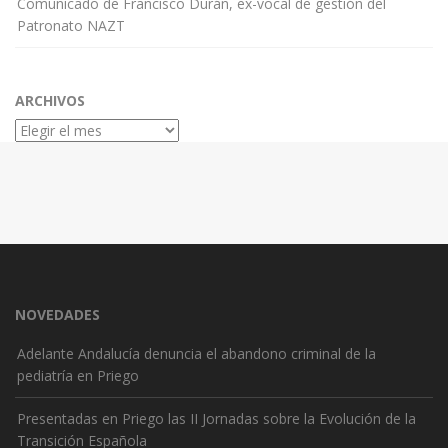
Comunicado de Francisco Durán, ex-vocal de gestión del
Patronato NAZT
ARCHIVOS
Archivos
NOVEDADES
Adelante Andalucía denuncia el abandono criminal de la
pediatría en Priego
Presentadas en Priego las II Jornadas sobre la Evolución de la
Transición Española