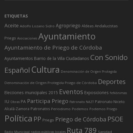
ETIQUETAS
Aceite
Agropriego
Andalucistas
Aldeas
Adolfo Lozano Sidro
Ayuntamiento
Priego
Asociaciones
Ayuntamiento de Priego de Córdoba
Con Sonido
Ciudadanos
Ayuntamientos
Barrio de la Villa
Cultura
Español
Denominación de Origen Protegida
Deportes
Denominación de Origen Protegida Priego de Córdoba
Eventos
Elecciones municipales 2015
Exposiciones
feNónimas
Participa Priego
IU
PA
Patronato Niceto
Obras
Patronato NAZT
Alcalá-Zamora
Patronatos
Periodismo
Podemos
Podemos Priego
Política
PP
PSOE
Priego de Córdoba
Priego
Ruta 789
Sanidad
Radio Municipal
radios públicas locales