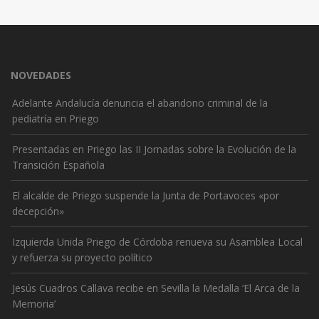
NOVEDADES
Adelante Andalucía denuncia el abandono criminal de la
pediatría en Priego
Presentadas en Priego las II Jornadas sobre la Evolución de la
Transición Española
El alcalde de Priego suspende la Junta de Portavoces «por
decepción»
Izquierda Unida Priego de Córdoba renueva su Asamblea Local
y refuerza su proyecto político
Jesús Cuadros Callava recibe en Sevilla la Medalla ‘El Arca de la
Memoria’