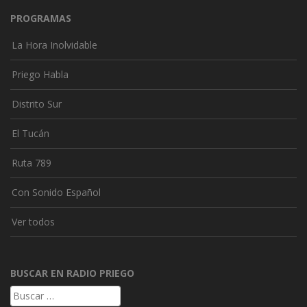
PROGRAMAS
La Hora Inolvidable
Priego Habla
Distrito Sur
El Tucán
Ruta 789
Con Sonido Español
Ver todos
BUSCAR EN RADIO PRIEGO
Buscar: