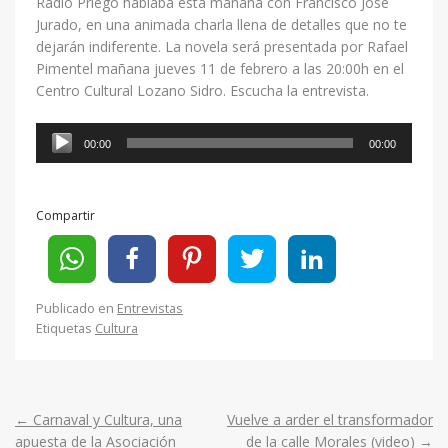
Radio Priego hablaba esta mañana con Francisco José
Jurado, en una animada charla llena de detalles que no te
dejarán indiferente. La novela será presentada por Rafael
Pimentel mañana jueves 11 de febrero a las 20:00h en el
Centro Cultural Lozano Sidro. Escucha la entrevista.
Reproductor
00:00
00:00
de
audio
Compartir
Publicado en
Entrevistas
Etiquetas
Cultura
←
Carnaval y Cultura, una
Vuelve a arder el transformador
Post
apuesta de la Asociación
de la calle Morales (video)
→