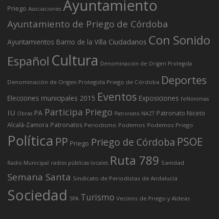
Ayuntamiento
Priego
Asociaciones
Ayuntamiento de Priego de Córdoba
Con Sonido
Ciudadanos
Ayuntamientos
Barrio de la Villa
Cultura
Español
Denominación de Origen Protegida
Deportes
Denominación de Origen Protegida Priego de Córdoba
Eventos
Elecciones municipales 2015
Exposiciones
feNónimas
Participa Priego
IU
PA
Patronato Niceto
Obras
Patronato NAZT
Alcalá-Zamora
Patronatos
Periodismo
Podemos
Podemos Priego
Política
PP
PSOE
Priego de Córdoba
Priego
Ruta 789
Sanidad
Radio Municipal
radios públicas locales
Semana Santa
Sindicato de Periodistas de Andalucía
Sociedad
Turismo
Vecinos de Priego y Aldeas
SPA