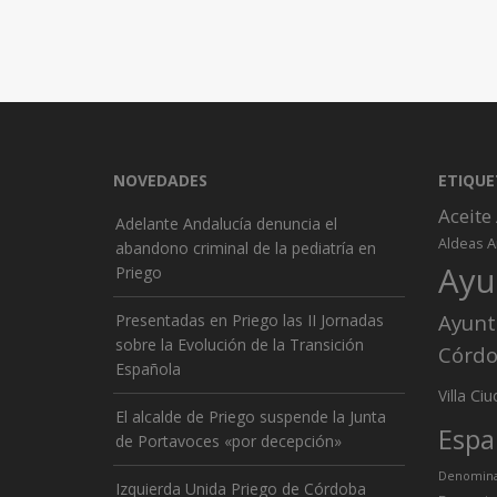
NOVEDADES
ETIQUE
Aceite
Adelante Andalucía denuncia el
A
Aldeas
abandono criminal de la pediatría en
Ayu
Priego
Ayunt
Presentadas en Priego las II Jornadas
sobre la Evolución de la Transición
Córd
Española
Ciu
Villa
El alcalde de Priego suspende la Junta
Espa
de Portavoces «por decepción»
Denominac
Izquierda Unida Priego de Córdoba