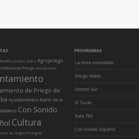
TAS
PROGRAMAS
Agropriego
Adolfo Lozano Sidro
La Hora Inolvidable
ndalucistas Priego
Asociaciones
ntamiento
Priego Habla
amiento de Priego de
Distrito Sur
oba
Ayuntamientos
Barrio de la
El Tucán
Con Sonido
dadanos
Ruta 789
Cultura
ñol
Con Sonido Español
ión de Origen Protegida