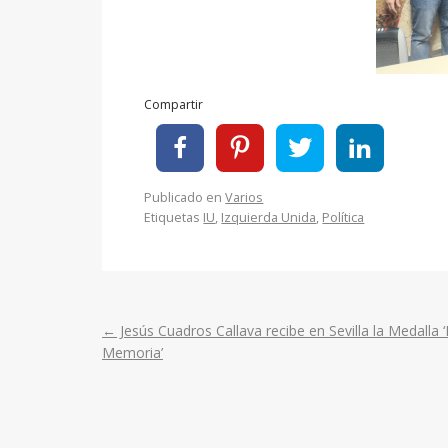
Compartir
Publicado en
Varios
Etiquetas
IU
,
Izquierda Unida
,
Política
←
Jesús Cuadros Callava recibe en Sevilla la Medalla ‘
Post
Memoria’
navigation