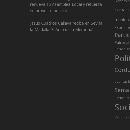
Denomina
renueva su Asamblea Local y refuerza
su proyecto político
Córdoba
municip
Jesús Cuadros Callava recibe en Sevilla
Exposic
la Medalla ‘El Arca de la Memoria’
Partic
Patronat
Periodis
Polí
Córd
públicas l
Sema
Periodist
Soc
Vecinos d