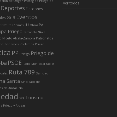
ción de Origen Protegida Priego de
Ver todos
Deportes
Elecciones
Eventos
ales 2015
IU
iones
PA
feNónimas
Obras
ipa Priego
Patronato NAZT
o Niceto Alcalá-Zamora
Patronatos
mo
Podemos
Podemos Priego
tica
PP
Priego de
Priego
PSOE
oba
Radio Municipal
radios
Ruta 789
Sanidad
ocales
na Santa
Sindicato de
as de Andalucía
iedad
Turismo
SPA
e Priego y Aldeas