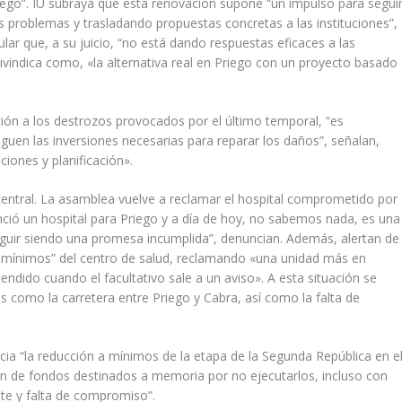
riego”. IU subraya que esta renovación supone “un impulso para segui
s problemas y trasladando propuestas concretas a las instituciones”,
lar que, a su juicio, “no está dando respuestas eficaces a las
ivindica como, «la alternativa real en Priego con un proyecto basado
nción a los destrozos provocados por el último temporal, “es
guen las inversiones necesarias para reparar los daños”, señalan,
ciones y planificación».
central. La asamblea vuelve a reclamar el hospital comprometido por 
ió un hospital para Priego y a día de hoy, no sabemos nada, es una
eguir siendo una promesa incumplida”, denuncian. Además, alertan de
o mínimos” del centro de salud, reclamando «una unidad más en
endido cuando el facultativo sale a un aviso». A esta situación se
s como la carretera entre Priego y Cabra, así como la falta de
a “la reducción a mínimos de la etapa de la Segunda República en e
ón de fondos destinados a memoria por no ejecutarlos, incluso con
nte y falta de compromiso”.