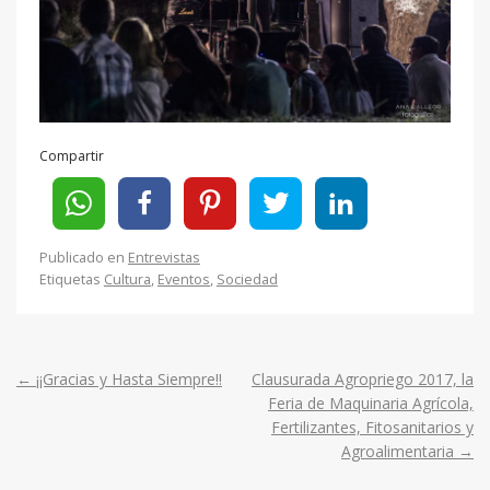
Compartir
Publicado en
Entrevistas
Etiquetas
Cultura
,
Eventos
,
Sociedad
←
¡¡Gracias y Hasta Siempre!!
Clausurada Agropriego 2017, la
Post
Feria de Maquinaria Agrícola,
Fertilizantes, Fitosanitarios y
navigation
Agroalimentaria
→