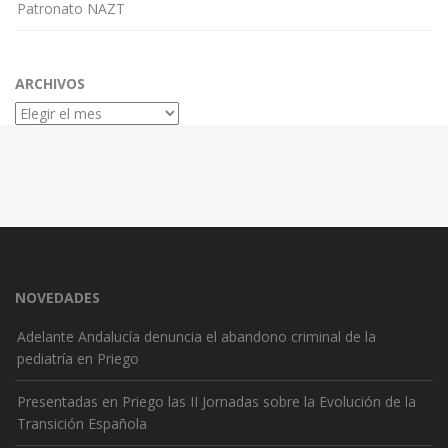
Patronato NAZT
ARCHIVOS
Archivos
NOVEDADES
Adelante Andalucía denuncia el abandono criminal de la
pediatría en Priego
Presentadas en Priego las II Jornadas sobre la Evolución de la
Transición Española