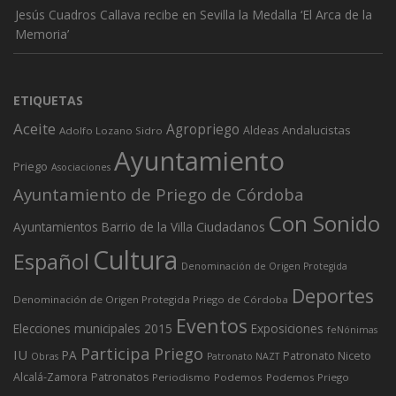
Jesús Cuadros Callava recibe en Sevilla la Medalla ‘El Arca de la
Memoria’
ETIQUETAS
Aceite
Agropriego
Andalucistas
Aldeas
Adolfo Lozano Sidro
Ayuntamiento
Priego
Asociaciones
Ayuntamiento de Priego de Córdoba
Con Sonido
Ciudadanos
Ayuntamientos
Barrio de la Villa
Cultura
Español
Denominación de Origen Protegida
Deportes
Denominación de Origen Protegida Priego de Córdoba
Eventos
Elecciones municipales 2015
Exposiciones
feNónimas
Participa Priego
IU
PA
Patronato Niceto
Obras
Patronato NAZT
Alcalá-Zamora
Patronatos
Periodismo
Podemos
Podemos Priego