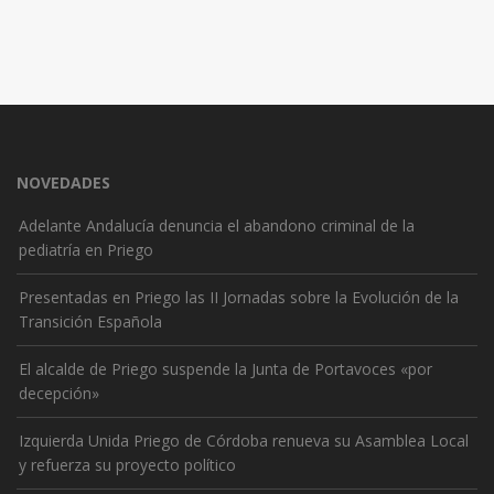
NOVEDADES
Adelante Andalucía denuncia el abandono criminal de la
pediatría en Priego
Presentadas en Priego las II Jornadas sobre la Evolución de la
Transición Española
El alcalde de Priego suspende la Junta de Portavoces «por
decepción»
Izquierda Unida Priego de Córdoba renueva su Asamblea Local
y refuerza su proyecto político