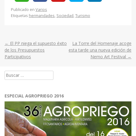
Publicado en
Varios
Etiquetas
hermandades
,
Sociedad
,
Turismo
←
El PP niega el supuesto éxito
La Torre del Homenaje acoge
Post
de los Presupuestos
esta tarde una nueva edición de
Participativos
Nemo Art Festival
→
navigation
Buscar:
ESPECIAL AGROPRIEGO 2016