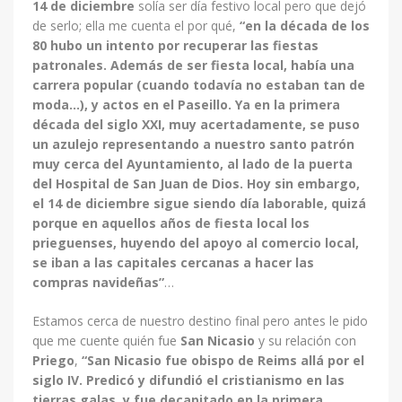
14 de diciembre
solía ser día festivo local pero que dejó
de serlo; ella me cuenta el por qué,
“en la década de los
80 hubo un intento por recuperar las fiestas
patronales. Además de ser fiesta local, había una
carrera popular (cuando todavía no estaban tan de
moda…), y actos en el Paseillo. Ya en la primera
década del siglo XXI, muy acertadamente, se puso
un azulejo representando a nuestro santo patrón
muy cerca del Ayuntamiento, al lado de la puerta
del Hospital de San Juan de Dios. Hoy sin embargo,
el 14 de diciembre sigue siendo día laborable, quizá
porque en aquellos años de fiesta local los
prieguenses, huyendo del apoyo al comercio local,
se iban a las capitales cercanas a hacer las
compras navideñas”
…
Estamos cerca de nuestro destino final pero antes le pido
que me cuente quién fue
San Nicasio
y su relación con
Priego
,
“San Nicasio fue obispo de Reims allá por el
siglo IV. Predicó y difundió el cristianismo en las
tierras galas, y fue decapitado en la primera