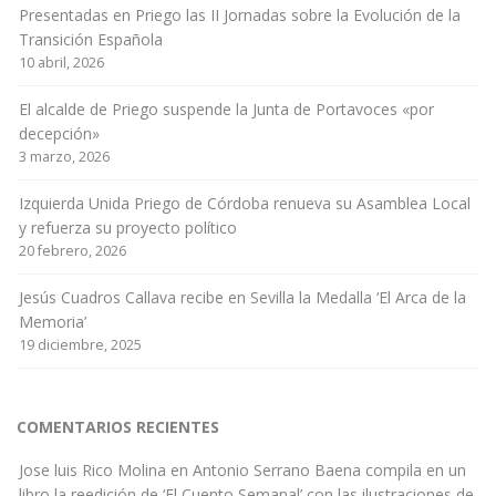
Presentadas en Priego las II Jornadas sobre la Evolución de la
Transición Española
10 abril, 2026
El alcalde de Priego suspende la Junta de Portavoces «por
decepción»
3 marzo, 2026
Izquierda Unida Priego de Córdoba renueva su Asamblea Local
y refuerza su proyecto político
20 febrero, 2026
Jesús Cuadros Callava recibe en Sevilla la Medalla ‘El Arca de la
Memoria’
19 diciembre, 2025
COMENTARIOS RECIENTES
Jose luis Rico Molina
en
Antonio Serrano Baena compila en un
libro la reedición de ‘El Cuento Semanal’ con las ilustraciones de