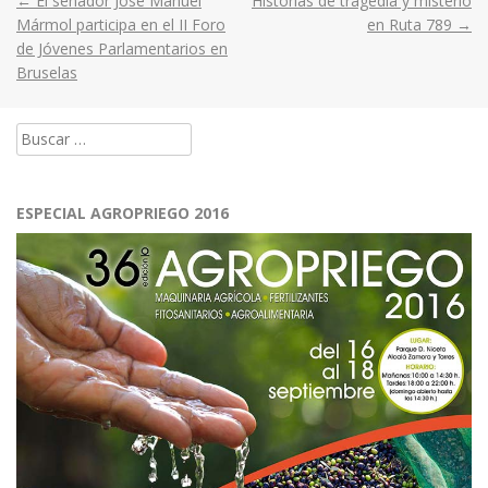
←
El senador José Manuel
Historias de tragedia y misterio
Post
Mármol participa en el II Foro
en Ruta 789
→
de Jóvenes Parlamentarios en
navigation
Bruselas
Buscar:
ESPECIAL AGROPRIEGO 2016