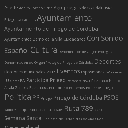
Aceite
Agropriego
Andalucistas
Aldeas
Adolfo Lozano Sidro
Ayuntamiento
Priego
Asociaciones
Ayuntamiento de Priego de Córdoba
Con Sonido
Ciudadanos
Ayuntamientos
Barrio de la Villa
Cultura
Español
Denominación de Origen Protegida
Deportes
Denominación de Origen Protegida Priego de Córdoba
Eventos
Elecciones municipales 2015
Exposiciones
feNónimas
Participa Priego
IU
PA
Patronato Niceto
Obras
Patronato NAZT
Alcalá-Zamora
Patronatos
Periodismo
Podemos
Podemos Priego
Política
PP
PSOE
Priego de Córdoba
Priego
Ruta 789
Sanidad
Radio Municipal
radios públicas locales
Semana Santa
Sindicato de Periodistas de Andalucía