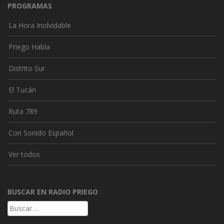
PROGRAMAS
La Hora Inolvidable
Priego Habla
Distrito Sur
El Tucán
Ruta 789
Con Sonido Español
Ver todos
BUSCAR EN RADIO PRIEGO
Buscar: