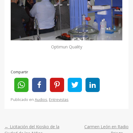
Optimun Quality
Compartir
Publicado en
Audios
,
Entrevistas
←
Licitación del Kiosko de la
Carmen León en Radio
Post