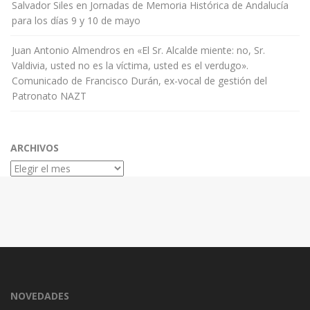
Salvador Siles
en
Jornadas de Memoria Histórica de Andalucía
para los días 9 y 10 de mayo
Juan Antonio Almendros
en
«El Sr. Alcalde miente: no, Sr.
Valdivia, usted no es la víctima, usted es el verdugo».
Comunicado de Francisco Durán, ex-vocal de gestión del
Patronato NAZT
ARCHIVOS
Archivos
NOVEDADES