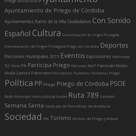
Priego
Asociaciones
Ayuntamiento de Priego de Córdoba
Con Sonido
Ciudadanos
Ayuntamientos
Barrio de la Villa
Cultura
Español
Denominación de Origen Protegida
Deportes
Denominación de Origen Protegida Priego de Córdoba
Eventos
Elecciones municipales 2015
Exposiciones
feNónimas
Participa Priego
IU
PA
Patronato Niceto
Obras
Patronato NAZT
Alcalá-Zamora
Patronatos
Periodismo
Podemos
Podemos Priego
Política
PP
PSOE
Priego de Córdoba
Priego
Ruta 789
Sanidad
Radio Municipal
radios públicas locales
Semana Santa
Sindicato de Periodistas de Andalucía
Sociedad
Turismo
Vecinos de Priego y Aldeas
SPA