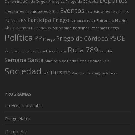
Deportes
Denominación de Origen Protegida Priego de Córdoba
Eventos
Elecciones municipales 2015
Exposiciones
feNónimas
Participa Priego
IU
PA
Patronato Niceto
Obras
Patronato NAZT
Alcalá-Zamora
Patronatos
Periodismo
Podemos
Podemos Priego
Política
PP
PSOE
Priego de Córdoba
Priego
Ruta 789
Sanidad
Radio Municipal
radios públicas locales
Semana Santa
Sindicato de Periodistas de Andalucía
Sociedad
Turismo
Vecinos de Priego y Aldeas
SPA
PROGRAMAS
La Hora Inolvidable
Priego Habla
Distrito Sur