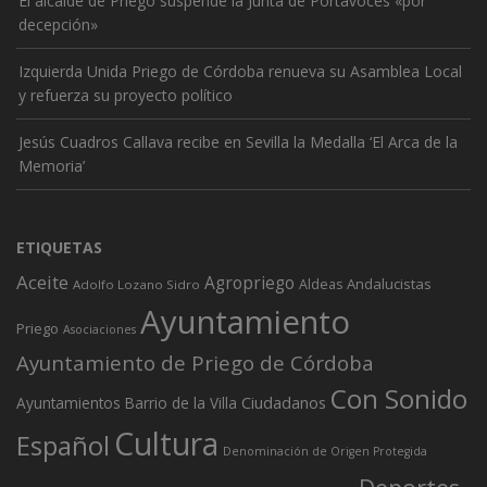
El alcalde de Priego suspende la Junta de Portavoces «por
decepción»
Izquierda Unida Priego de Córdoba renueva su Asamblea Local
y refuerza su proyecto político
Jesús Cuadros Callava recibe en Sevilla la Medalla ‘El Arca de la
Memoria’
ETIQUETAS
Aceite
Agropriego
Andalucistas
Aldeas
Adolfo Lozano Sidro
Ayuntamiento
Priego
Asociaciones
Ayuntamiento de Priego de Córdoba
Con Sonido
Ciudadanos
Ayuntamientos
Barrio de la Villa
Cultura
Español
Denominación de Origen Protegida