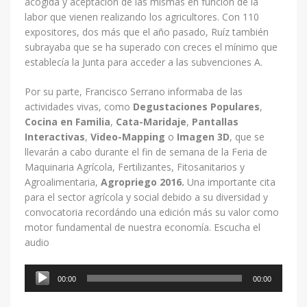
acogida y aceptación de las mismas en función de la
labor que vienen realizando los agricultores. Con 110
expositores, dos más que el año pasado, Ruíz también
subrayaba que se ha superado con creces el mínimo que
establecía la Junta para acceder a las subvenciones A.
Por su parte, Francisco Serrano informaba de las
actividades vivas, como
Degustaciones Populares
,
Cocina en Familia
,
Cata-Maridaje
,
Pantallas
Interactivas
,
Video-Mapping
o
Imagen 3D
, que se
llevarán a cabo durante el fin de semana de la Feria de
Maquinaria Agrícola, Fertilizantes, Fitosanitarios y
Agroalimentaria,
Agropriego 2016.
Una importante cita
para el sector agrícola y social debido a su diversidad y
convocatoria recordándo una edición más su valor como
motor fundamental de nuestra economía. Escucha el
audio
Reproductor
00:00
00:00
de
audio