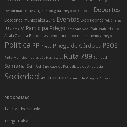
Deportes
Denominación de Origen Protegida Priego de Córdoba
Eventos
Elecciones municipales 2015
Exposiciones
feNónimas
Participa Priego
IU
PA
Patronato Niceto
Obras
Patronato NAZT
Alcalá-Zamora
Patronatos
Periodismo
Podemos
Podemos Priego
Política
PP
PSOE
Priego de Córdoba
Priego
Ruta 789
Sanidad
Radio Municipal
radios públicas locales
Semana Santa
Sindicato de Periodistas de Andalucía
Sociedad
Turismo
Vecinos de Priego y Aldeas
SPA
PROGRAMAS
La Hora Inolvidable
Priego Habla