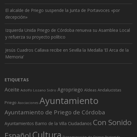
El alcalde de Priego suspende la Junta de Portavoces «por
decepción»
Izquierda Unida Priego de Córdoba renueva su Asamblea Local
y refuerza su proyecto político
Jesús Cuadros Callava recibe en Sevilla la Medalla ‘El Arca de la
Memoria’
ETIQUETAS
Aceite
Agropriego
Andalucistas
Aldeas
Adolfo Lozano Sidro
Ayuntamiento
Priego
Asociaciones
Ayuntamiento de Priego de Córdoba
Con Sonido
Ciudadanos
Ayuntamientos
Barrio de la Villa
Cultura
Español
Denominación de Origen Protegida