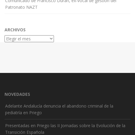
Comunicado de Francisco Durán, ex-vocal de gestión del
Patronato NAZT
ARCHIVOS
Archivos
NOVEDADES
Adelante Andalucía denuncia el abandono criminal de la
pediatría en Priego
Presentadas en Priego las II Jornadas sobre la Evolución de la
Transición Española