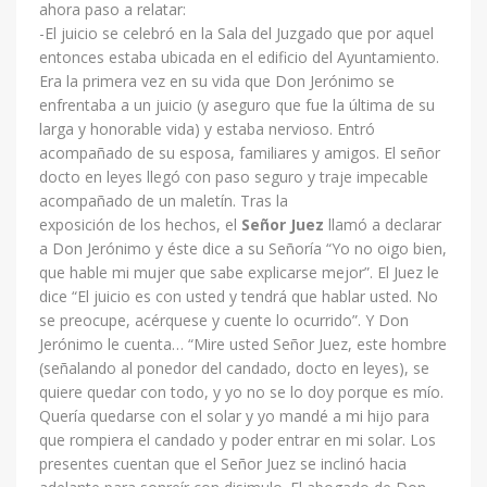
ahora paso a relatar:
-El juicio se celebró en la Sala del Juzgado que por aquel
entonces estaba ubicada en el edificio del Ayuntamiento.
Era la primera vez en su vida que Don Jerónimo se
enfrentaba a un juicio (y aseguro que fue la última de su
larga y honorable vida) y estaba nervioso. Entró
acompañado de su esposa, familiares y amigos. El señor
docto en leyes llegó con paso seguro y traje impecable
acompañado de un maletín. Tras la
exposición de los hechos, el
Señor Juez
llamó a declarar
a Don Jerónimo y éste dice a su Señoría “Yo no oigo bien,
que hable mi mujer que sabe explicarse mejor”. El Juez le
dice “El juicio es con usted y tendrá que hablar usted. No
se preocupe, acérquese y cuente lo ocurrido”. Y Don
Jerónimo le cuenta… “Mire usted Señor Juez, este hombre
(señalando al ponedor del candado, docto en leyes), se
quiere quedar con todo, y yo no se lo doy porque es mío.
Quería quedarse con el solar y yo mandé a mi hijo para
que rompiera el candado y poder entrar en mi solar. Los
presentes cuentan que el Señor Juez se inclinó hacia