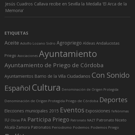
Jesús Cuadros Callava recibe en Sevilla la Medalla ‘El Arca de la
Memoria’
ETIQUETAS
Aceite
Agropriego
Andalucistas
Aldeas
Adolfo Lozano Sidro
Ayuntamiento
Priego
Asociaciones
Ayuntamiento de Priego de Córdoba
Con Sonido
Ciudadanos
Ayuntamientos
Barrio de la Villa
Cultura
Español
Denominación de Origen Protegida
Deportes
Denominación de Origen Protegida Priego de Córdoba
Eventos
Elecciones municipales 2015
Exposiciones
feNónimas
Participa Priego
IU
PA
Patronato Niceto
Obras
Patronato NAZT
Alcalá-Zamora
Patronatos
Periodismo
Podemos
Podemos Priego