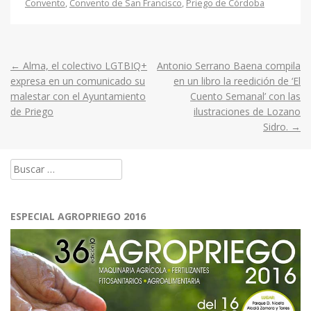
Convento
,
Convento de San Francisco
,
Priego de Córdoba
←
Alma, el colectivo LGTBIQ+
Antonio Serrano Baena compila
Post
expresa en un comunicado su
en un libro la reedición de ‘El
malestar con el Ayuntamiento
Cuento Semanal’ con las
navigation
de Priego
ilustraciones de Lozano
Sidro.
→
Buscar:
ESPECIAL AGROPRIEGO 2016