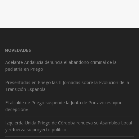
NOVEDADES
Adelante Andalucía denuncia el abandono criminal de la
pediatría en Priego
Presentadas en Priego las II Jornadas sobre la Evolución de la
Transición Española
El alcalde de Priego suspende la Junta de Portavoces «por
decepción»
Izquierda Unida Priego de Córdoba renueva su Asamblea Local
y refuerza su proyecto político