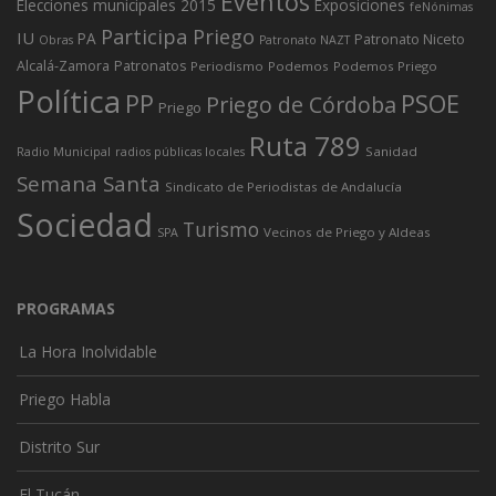
Eventos
Elecciones municipales 2015
Exposiciones
feNónimas
Participa Priego
IU
PA
Patronato Niceto
Obras
Patronato NAZT
Alcalá-Zamora
Patronatos
Periodismo
Podemos
Podemos Priego
Política
PP
PSOE
Priego de Córdoba
Priego
Ruta 789
Sanidad
Radio Municipal
radios públicas locales
Semana Santa
Sindicato de Periodistas de Andalucía
Sociedad
Turismo
Vecinos de Priego y Aldeas
SPA
PROGRAMAS
La Hora Inolvidable
Priego Habla
Distrito Sur
El Tucán