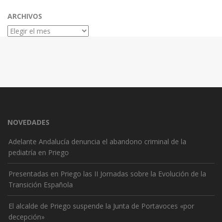
ARCHIVOS
Archivos
NOVEDADES
Adelante Andalucía denuncia el abandono criminal de la
pediatría en Priego
Presentadas en Priego las II Jornadas sobre la Evolución de la
Transición Española
El alcalde de Priego suspende la Junta de Portavoces «por
decepción»