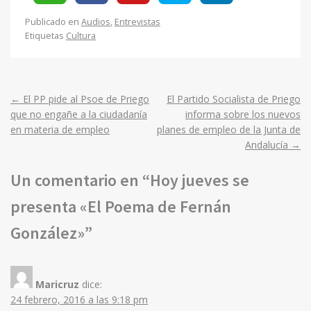
Publicado en
Audios
,
Entrevistas
Etiquetas
Cultura
←
El PP pide al Psoe de Priego
El Partido Socialista de Priego
Post
que no engañe a la ciudadanía
informa sobre los nuevos
en materia de empleo
planes de empleo de la Junta de
navigation
Andalucía
→
Un comentario en “
Hoy jueves se
presenta «El Poema de Fernán
González»
”
Maricruz
dice:
24 febrero, 2016 a las 9:18 pm