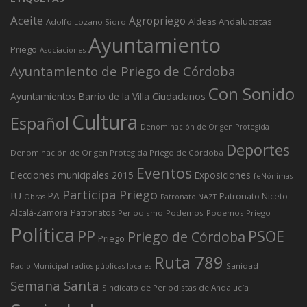
Aceite
Agropriego
Andalucistas
Aldeas
Adolfo Lozano Sidro
Ayuntamiento
Priego
Asociaciones
Ayuntamiento de Priego de Córdoba
Con Sonido
Ciudadanos
Ayuntamientos
Barrio de la Villa
Cultura
Español
Denominación de Origen Protegida
Deportes
Denominación de Origen Protegida Priego de Córdoba
Eventos
Elecciones municipales 2015
Exposiciones
feNónimas
Participa Priego
IU
PA
Patronato Niceto
Obras
Patronato NAZT
Alcalá-Zamora
Patronatos
Periodismo
Podemos
Podemos Priego
Política
PP
PSOE
Priego de Córdoba
Priego
Ruta 789
Sanidad
Radio Municipal
radios públicas locales
Semana Santa
Sindicato de Periodistas de Andalucía