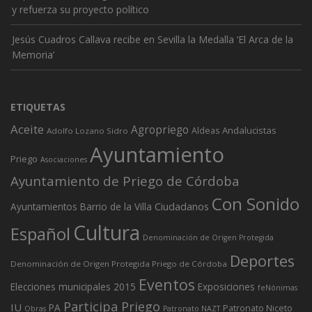
y refuerza su proyecto político
Jesús Cuadros Callava recibe en Sevilla la Medalla ‘El Arca de la
Memoria’
ETIQUETAS
Aceite
Agropriego
Andalucistas
Aldeas
Adolfo Lozano Sidro
Ayuntamiento
Priego
Asociaciones
Ayuntamiento de Priego de Córdoba
Con Sonido
Ciudadanos
Ayuntamientos
Barrio de la Villa
Cultura
Español
Denominación de Origen Protegida
Deportes
Denominación de Origen Protegida Priego de Córdoba
Eventos
Elecciones municipales 2015
Exposiciones
feNónimas
Participa Priego
IU
PA
Patronato Niceto
Obras
Patronato NAZT