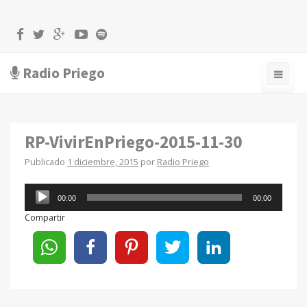
Radio Priego
RP-VivirEnPriego-2015-11-30
Publicado
1 diciembre, 2015
por
Radio Priego
Reproductor
00:00
00:00
de
Compartir
audio