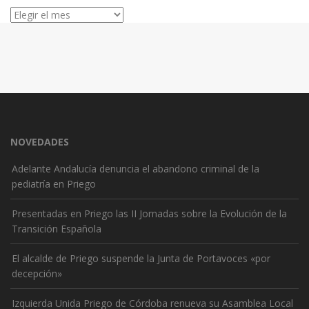
Archivos
NOVEDADES
Adelante Andalucía denuncia el abandono criminal de la
pediatría en Priego
Presentadas en Priego las II Jornadas sobre la Evolución de la
Transición Española
El alcalde de Priego suspende la Junta de Portavoces «por
decepción»
Izquierda Unida Priego de Córdoba renueva su Asamblea Local