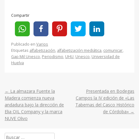
Compartir
Publicado en
Varios
Etiquetas
alfabetización
,
alfabetización mediática
,
comunicar
,
Gap Mil Unesco
,
Periodismo
,
UHU
,
Unesco
,
Universidad de
Huelva
←
La almazara Fuente la
Presentada en Bodegas
Post
Madera comienza nueva
Campos la IV edición de «Las
andadura bajo la dirección de
Tabernas del Casco Histórico
navigation
Elia OIL Company y la marca
de Córdoba»
→
NUVE Olivo
Buscar: