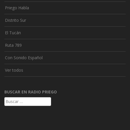
Priego Habla
Distrito Sur
El Tucán
Ruta 789
Con Sonido Español
Ver todos
BUSCAR EN RADIO PRIEGO
Buscar: