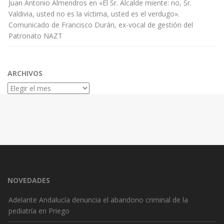
Juan Antonio Almendros
en
«El Sr. Alcalde miente: no, Sr.
Valdivia, usted no es la víctima, usted es el verdugo».
Comunicado de Francisco Durán, ex-vocal de gestión del
Patronato NAZT
ARCHIVOS
Archivos
NOVEDADES
Adelante Andalucía denuncia el abandono criminal de la
pediatría en Priego