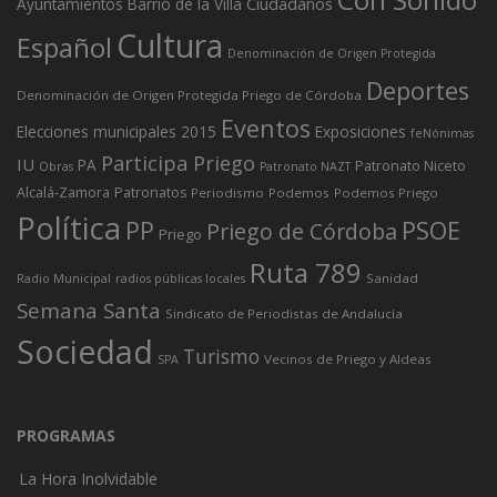
Ciudadanos
Ayuntamientos
Barrio de la Villa
Cultura
Español
Denominación de Origen Protegida
Deportes
Denominación de Origen Protegida Priego de Córdoba
Eventos
Elecciones municipales 2015
Exposiciones
feNónimas
Participa Priego
IU
PA
Patronato Niceto
Obras
Patronato NAZT
Alcalá-Zamora
Patronatos
Periodismo
Podemos
Podemos Priego
Política
PP
PSOE
Priego de Córdoba
Priego
Ruta 789
Sanidad
Radio Municipal
radios públicas locales
Semana Santa
Sindicato de Periodistas de Andalucía
Sociedad
Turismo
Vecinos de Priego y Aldeas
SPA
PROGRAMAS
La Hora Inolvidable