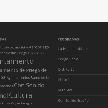
TAS
PROGRAMAS
Agropriego
Adolfo Lozano Sidro
La Hora Inolvidable
ndalucistas Priego
Asociaciones
ntamiento
Priego Habla
amiento de Priego de
Distrito Sur
oba
Ayuntamientos
Barrio de la
El Tucán
Con Sonido
dadanos
Ruta 789
Cultura
ñol
Con Sonido Español
ión de Origen Protegida