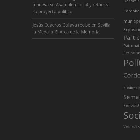
Denomina
renueva su Asamblea Local y refuerza
su proyecto político
Córdoba
municip
Jesús Cuadros Callava recibe en Sevilla
Exposic
la Medalla ‘El Arca de la Memoria’
Partic
Patronat
Periodis
Polí
Córd
públicas l
Sema
Periodist
Soc
Vecinos d