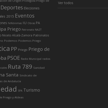
ción de Origen Protegida Priego de
Ver todos
Deportes
Elecciones
Eventos
ales 2015
IU
iones
PA
feNónimas
Obras
ipa Priego
Patronato NAZT
o Niceto Alcalá-Zamora
Patronatos
mo
Podemos
Podemos Priego
tica
PP
Priego de
Priego
PSOE
oba
Radio Municipal
radios
Ruta 789
Sanidad
ocales
na Santa
Sindicato de
as de Andalucía
iedad
Turismo
SPA
e Priego y Aldeas