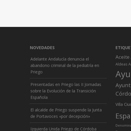
NOVEDADES
ETIQUE
Aceite
Adelante Andalucía denuncia el
A
Aldeas
abandono criminal de la pediatría en
Ayu
Priego
Ayunt
Presentadas en Priego las II Jornadas
sobre la Evolución de la Transición
Córd
Española
Ciu
Villa
El alcalde de Priego suspende la Junta
Espa
de Portavoces «por decepción»
Denominac
Izquierda Unida Priego de Córdoba