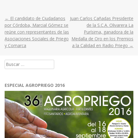
←
El candidato de Ciudadanos
Juan Carlos Cañadas Presidente
Post
por Córdoba, Marcial Gómez se
de la S.C.A. Olivarera La
reúne con representantes de las
Purísima, ganadora de la
navigation
Asociaciones Sociales de Priego
Medalla de Oro en los Premios
y Comarca
a la Calidad en Radio Priego
→
Buscar:
ESPECIAL AGROPRIEGO 2016