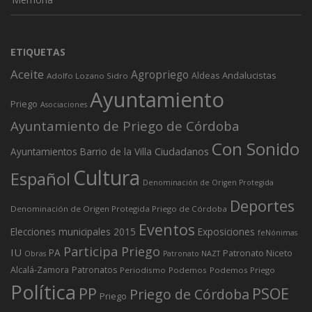
ETIQUETAS
Aceite
Agropriego
Andalucistas
Aldeas
Adolfo Lozano Sidro
Ayuntamiento
Priego
Asociaciones
Ayuntamiento de Priego de Córdoba
Con Sonido
Ciudadanos
Ayuntamientos
Barrio de la Villa
Cultura
Español
Denominación de Origen Protegida
Deportes
Denominación de Origen Protegida Priego de Córdoba
Eventos
Elecciones municipales 2015
Exposiciones
feNónimas
Participa Priego
IU
PA
Patronato Niceto
Obras
Patronato NAZT
Alcalá-Zamora
Patronatos
Periodismo
Podemos
Podemos Priego
Política
PP
PSOE
Priego de Córdoba
Priego