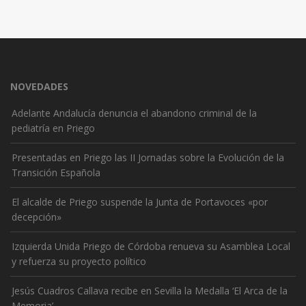
NOVEDADES
Adelante Andalucía denuncia el abandono criminal de la
pediatría en Priego
Presentadas en Priego las II Jornadas sobre la Evolución de la
Transición Española
El alcalde de Priego suspende la Junta de Portavoces «por
decepción»
Izquierda Unida Priego de Córdoba renueva su Asamblea Local
y refuerza su proyecto político
Jesús Cuadros Callava recibe en Sevilla la Medalla ‘El Arca de la
Memoria’