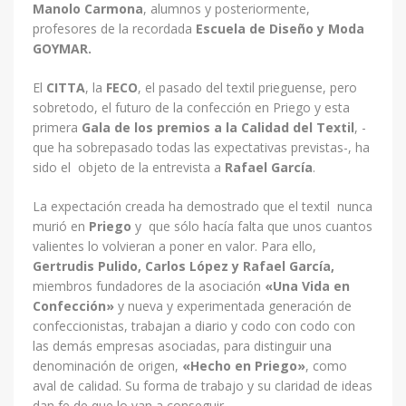
Manolo Carmona
, alumnos y posteriormente,
profesores de la recordada
Escuela de Diseño y Moda
GOYMAR.
El
CITTA
, la
FECO
, el pasado del textil prieguense, pero
sobretodo, el futuro de la confección en Priego y esta
primera
Gala de los premios a la Calidad del Textil
, -
que ha sobrepasado todas las expectativas previstas-, ha
sido el objeto de la entrevista a
Rafael García
.
La expectación creada ha demostrado que el textil nunca
murió en
Priego
y que sólo hacía falta que unos cuantos
valientes lo volvieran a poner en valor. Para ello,
Gertrudis Pulido, Carlos López y Rafael García,
miembros fundadores de la asociación
«Una Vida en
Confección»
y nueva y experimentada generación de
confeccionistas, trabajan a diario y codo con codo con
las demás empresas asociadas, para distinguir una
denominación de origen,
«Hecho en Priego»
, como
aval de calidad. Su forma de trabajo y su claridad de ideas
dan fe de que lo van a conseguir.