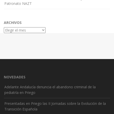
Patronato NAZT
ARCHIVOS
Archivos
NOVEDADES
Adelante Andalucía denuncia el abandono criminal de la
pediatría en Priego
Presentadas en Priego las II Jornadas sobre la Evolución de la
Transición Española