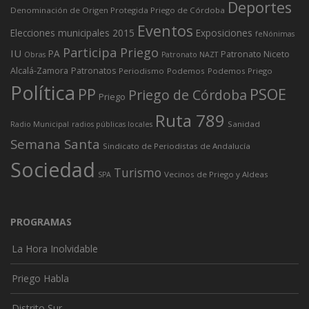
Deportes
Denominación de Origen Protegida Priego de Córdoba
Eventos
Elecciones municipales 2015
Exposiciones
feNónimas
Participa Priego
IU
PA
Patronato Niceto
Obras
Patronato NAZT
Alcalá-Zamora
Patronatos
Periodismo
Podemos
Podemos Priego
Política
PP
PSOE
Priego de Córdoba
Priego
Ruta 789
Sanidad
Radio Municipal
radios públicas locales
Semana Santa
Sindicato de Periodistas de Andalucía
Sociedad
Turismo
Vecinos de Priego y Aldeas
SPA
PROGRAMAS
La Hora Inolvidable
Priego Habla
Distrito Sur