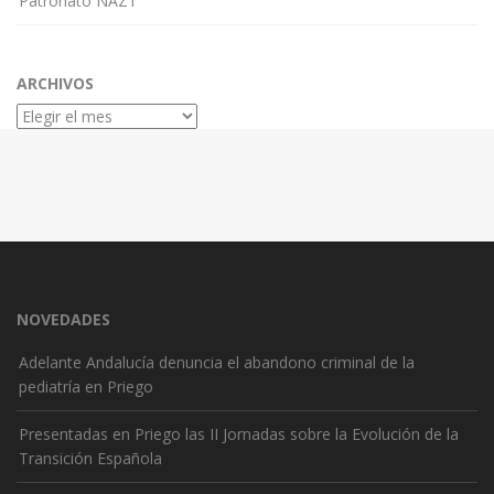
Patronato NAZT
ARCHIVOS
Archivos
NOVEDADES
Adelante Andalucía denuncia el abandono criminal de la
pediatría en Priego
Presentadas en Priego las II Jornadas sobre la Evolución de la
Transición Española