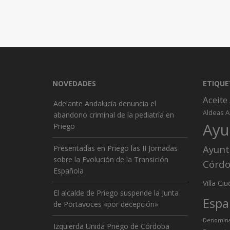
NOVEDADES
ETIQUE
Aceite
Adelante Andalucía denuncia el
A
Aldeas
abandono criminal de la pediatría en
Ayu
Priego
Ayunt
Presentadas en Priego las II Jornadas
sobre la Evolución de la Transición
Córd
Española
Ciu
Villa
El alcalde de Priego suspende la Junta
Espa
de Portavoces «por decepción»
Denominac
Izquierda Unida Priego de Córdoba