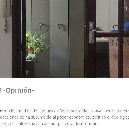
? -Opinión-
anto a los medios de comunicación es por varias causas pero una mu
edacciones se ha sucumbido al poder económico, político e ideológic
smo, esa labor cuya base principal es la de informar …