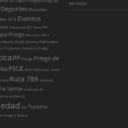
ción de Origen Protegida Priego de
Ver todos
Deportes
Elecciones
Eventos
ales 2015
IU
iones
PA
feNónimas
Obras
ipa Priego
Patronato NAZT
o Niceto Alcalá-Zamora
Patronatos
mo
Podemos
Podemos Priego
tica
PP
Priego de
Priego
PSOE
oba
Radio Municipal
radios
Ruta 789
Sanidad
ocales
na Santa
Sindicato de
as de Andalucía
iedad
Turismo
SPA
e Priego y Aldeas