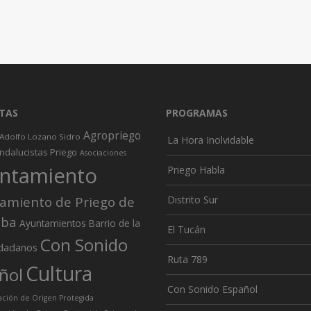
TAS
PROGRAMAS
Agropriego
Adolfo Lozano Sidro
La Hora Inolvidable
ndalucistas Priego
Asociaciones
ntamiento
Priego Habla
amiento de Priego de
Distrito Sur
oba
Ayuntamientos
Barrio de la
El Tucán
Con Sonido
dadanos
Ruta 789
Cultura
ñol
Con Sonido Español
ión de Origen Protegida