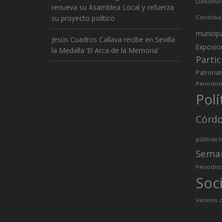
Denomina
renueva su Asamblea Local y refuerza
su proyecto político
Córdoba
municip
Jesús Cuadros Callava recibe en Sevilla
Exposic
la Medalla ‘El Arca de la Memoria’
Partic
Patronat
Periodis
Polí
Córd
públicas l
Sema
Periodist
Soc
Vecinos d