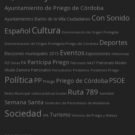
Ayuntamiento de Priego de Córdoba
Con Sonido
Ciudadanos
Ayuntamientos
Barrio de la Villa
Cultura
Español
Denominación de Origen Protegida
Deportes
Denominación de Origen Protegida Priego de Córdoba
Eventos
Elecciones municipales 2015
Exposiciones
feNónimas
Participa Priego
IU
PA
Patronato Niceto
Obras
Patronato NAZT
Alcalá-Zamora
Patronatos
Periodismo
Podemos
Podemos Priego
Política
PP
PSOE
Priego de Córdoba
Priego
Ruta 789
Sanidad
Radio Municipal
radios públicas locales
Semana Santa
Sindicato de Periodistas de Andalucía
Sociedad
Turismo
Vecinos de Priego y Aldeas
SPA