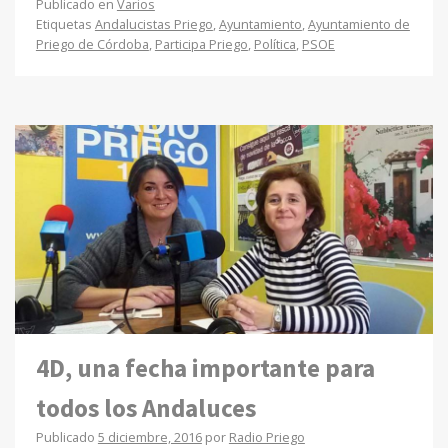
Publicado en
Varios
Etiquetas
Andalucistas Priego
,
Ayuntamiento
,
Ayuntamiento de
Priego de Córdoba
,
Participa Priego
,
Política
,
PSOE
4D, una fecha importante para
todos los Andaluces
Publicado
5 diciembre, 2016
por
Radio Priego