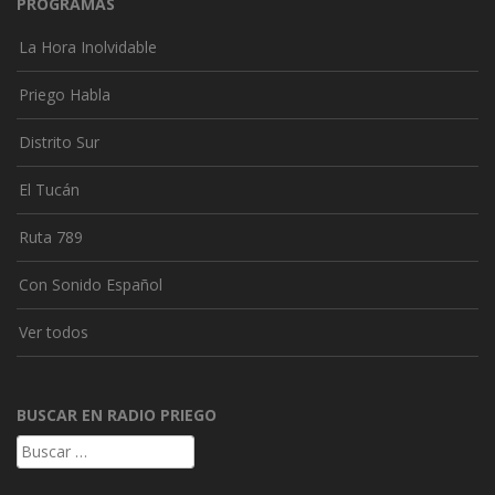
PROGRAMAS
La Hora Inolvidable
Priego Habla
Distrito Sur
El Tucán
Ruta 789
Con Sonido Español
Ver todos
BUSCAR EN RADIO PRIEGO
Buscar: