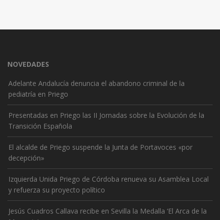
NOVEDADES
Adelante Andalucía denuncia el abandono criminal de la
pediatría en Priego
Presentadas en Priego las II Jornadas sobre la Evolución de la
Transición Española
El alcalde de Priego suspende la Junta de Portavoces «por
decepción»
Izquierda Unida Priego de Córdoba renueva su Asamblea Local
y refuerza su proyecto político
Jesús Cuadros Callava recibe en Sevilla la Medalla ‘El Arca de la