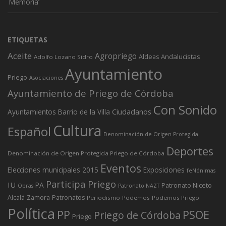
Memoria’
ETIQUETAS
Aceite
Agropriego
Andalucistas
Aldeas
Adolfo Lozano Sidro
Ayuntamiento
Priego
Asociaciones
Ayuntamiento de Priego de Córdoba
Con Sonido
Ciudadanos
Ayuntamientos
Barrio de la Villa
Cultura
Español
Denominación de Origen Protegida
Deportes
Denominación de Origen Protegida Priego de Córdoba
Eventos
Elecciones municipales 2015
Exposiciones
feNónimas
Participa Priego
IU
PA
Patronato Niceto
Obras
Patronato NAZT
Alcalá-Zamora
Patronatos
Periodismo
Podemos
Podemos Priego
Política
PP
PSOE
Priego de Córdoba
Priego