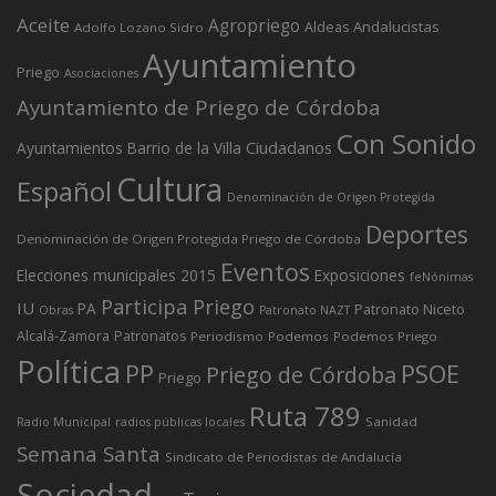
Aceite
Agropriego
Andalucistas
Aldeas
Adolfo Lozano Sidro
Ayuntamiento
Priego
Asociaciones
Ayuntamiento de Priego de Córdoba
Con Sonido
Ciudadanos
Ayuntamientos
Barrio de la Villa
Cultura
Español
Denominación de Origen Protegida
Deportes
Denominación de Origen Protegida Priego de Córdoba
Eventos
Elecciones municipales 2015
Exposiciones
feNónimas
Participa Priego
IU
PA
Patronato Niceto
Obras
Patronato NAZT
Alcalá-Zamora
Patronatos
Periodismo
Podemos
Podemos Priego
Política
PP
PSOE
Priego de Córdoba
Priego
Ruta 789
Sanidad
Radio Municipal
radios públicas locales
Semana Santa
Sindicato de Periodistas de Andalucía
Sociedad