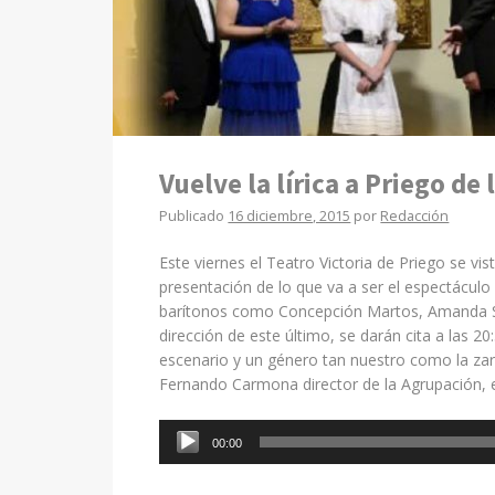
Vuelve la lírica a Priego 
Publicado
16 diciembre, 2015
por
Redacción
Este viernes el Teatro Victoria de Priego se vi
presentación de lo que va a ser el espectáculo
barítonos como Concepción Martos, Amanda S
dirección de este último, se darán cita a las 20:
escenario y un género tan nuestro como la zar
Fernando Carmona director de la Agrupación, e
Reproductor
00:00
de
audio