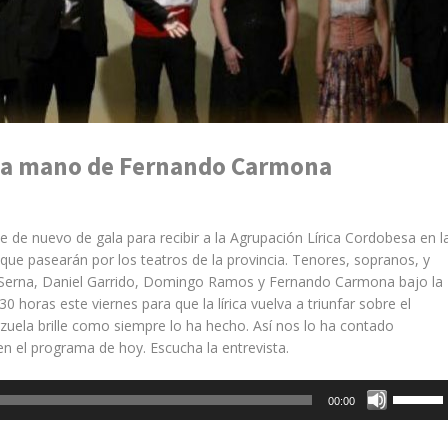
de la mano de Fernando Carmona
ste de nuevo de gala para recibir a la Agrupación Lírica Cordobesa en l
 que pasearán por los teatros de la provincia. Tenores, sopranos, y
erna, Daniel Garrido, Domingo Ramos y Fernando Carmona bajo la
30 horas este viernes para que la lírica vuelva a triunfar sobre el
zuela brille como siempre lo ha hecho. Así nos lo ha contado
n el programa de hoy. Escucha la entrevista.
Utiliza
00:00
las
teclas