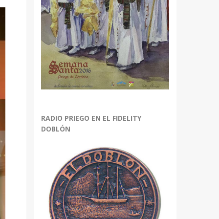
bajo
r
r
.
RADIO PRIEGO EN EL FIDELITY
DOBLÓN