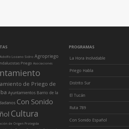
TAS
PROGRAMAS
Agropriego
Adolfo Lozano Sidro
La Hora Inolvidable
ndalucistas Priego
Asociaciones
ntamiento
Priego Habla
amiento de Priego de
Distrito Sur
oba
Ayuntamientos
Barrio de la
El Tucán
Con Sonido
dadanos
Ruta 789
Cultura
ñol
Con Sonido Español
ión de Origen Protegida