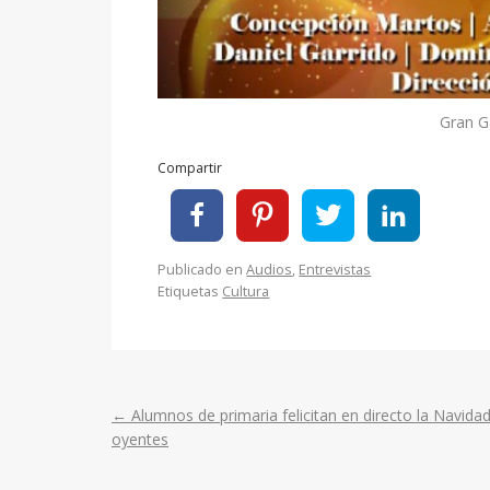
Gran G
Compartir
Publicado en
Audios
,
Entrevistas
Etiquetas
Cultura
←
Alumnos de primaria felicitan en directo la Navida
Post
oyentes
navigation