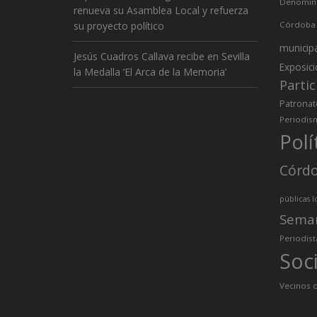
Denomina
renueva su Asamblea Local y refuerza
su proyecto político
Córdoba
municip
Jesús Cuadros Callava recibe en Sevilla
Exposic
la Medalla ‘El Arca de la Memoria’
Partic
Patronat
Periodis
Polí
Córd
públicas l
Sema
Periodist
Soc
Vecinos d