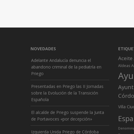
NOVEDADES
ETIQUE
Aceite
Adelante Andalucía denuncia el
A
Aldeas
abandono criminal de la pediatría en
Ayu
Priego
Ayunt
Presentadas en Priego las II Jornadas
sobre la Evolución de la Transición
Córd
Española
Ciu
Villa
El alcalde de Priego suspende la Junta
Espa
de Portavoces «por decepción»
Denominac
Izquierda Unida Priego de Córdoba