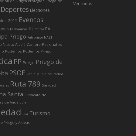
ción de Origen Protegida Priego de
Ver todos
Deportes
Elecciones
Eventos
ales 2015
IU
iones
PA
feNónimas
Obras
ipa Priego
Patronato NAZT
o Niceto Alcalá-Zamora
Patronatos
mo
Podemos
Podemos Priego
tica
PP
Priego de
Priego
PSOE
oba
Radio Municipal
radios
Ruta 789
Sanidad
ocales
na Santa
Sindicato de
as de Andalucía
iedad
Turismo
SPA
e Priego y Aldeas