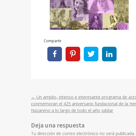
Compartir
←
Un amplio, intenso e interesante programa de act
Post
conmemoran el 425 aniversario fundacional de la H
Nazareno a lo largo de todo el año jubilar
navigation
Deja una respuesta
Tu dirección de correo electrónico no será publicada.