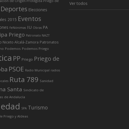
ción de Origen Protegida Priego de
Ver todos
Deportes
Elecciones
Eventos
ales 2015
IU
iones
PA
feNónimas
Obras
ipa Priego
Patronato NAZT
o Niceto Alcalá-Zamora
Patronatos
mo
Podemos
Podemos Priego
tica
PP
Priego de
Priego
PSOE
oba
Radio Municipal
radios
Ruta 789
Sanidad
ocales
na Santa
Sindicato de
as de Andalucía
iedad
Turismo
SPA
e Priego y Aldeas