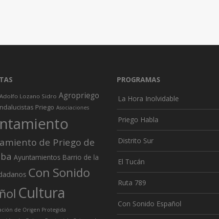
TAS
PROGRAMAS
Agropriego
Adolfo Lozano Sidro
La Hora Inolvidable
ndalucistas Priego
Asociaciones
ntamiento
Priego Habla
amiento de Priego de
Distrito Sur
oba
Ayuntamientos
Barrio de la
El Tucán
Con Sonido
dadanos
Ruta 789
Cultura
ñol
Con Sonido Español
ión de Origen Protegida