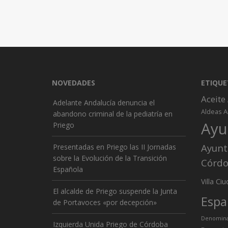
NOVEDADES
ETIQUE
Aceite
Adelante Andalucía denuncia el
A
Aldeas
abandono criminal de la pediatría en
Ayu
Priego
Ayunt
Presentadas en Priego las II Jornadas
sobre la Evolución de la Transición
Córd
Española
Ciu
Villa
El alcalde de Priego suspende la Junta
Espa
de Portavoces «por decepción»
Denominac
Izquierda Unida Priego de Córdoba