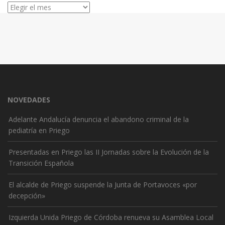
Archivos
NOVEDADES
Adelante Andalucía denuncia el abandono criminal de la
pediatría en Priego
Presentadas en Priego las II Jornadas sobre la Evolución de la
Transición Española
El alcalde de Priego suspende la Junta de Portavoces «por
decepción»
Izquierda Unida Priego de Córdoba renueva su Asamblea Local