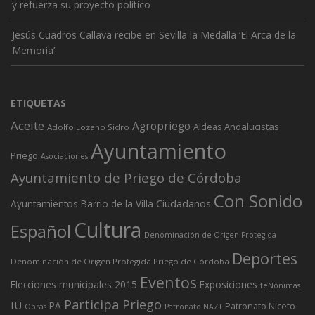
y refuerza su proyecto político
Jesús Cuadros Callava recibe en Sevilla la Medalla ‘El Arca de la
Memoria’
ETIQUETAS
Aceite
Agropriego
Andalucistas
Aldeas
Adolfo Lozano Sidro
Ayuntamiento
Priego
Asociaciones
Ayuntamiento de Priego de Córdoba
Con Sonido
Ciudadanos
Ayuntamientos
Barrio de la Villa
Cultura
Español
Denominación de Origen Protegida
Deportes
Denominación de Origen Protegida Priego de Córdoba
Eventos
Elecciones municipales 2015
Exposiciones
feNónimas
Participa Priego
IU
PA
Patronato Niceto
Obras
Patronato NAZT