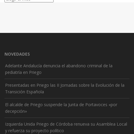
NOVEDADES
Adelante Andalucía denuncia el abandono criminal de la
pediatría en Priego
Presentadas en Priego las II Jornadas sobre la Evolución de la
Transición Española
El alcalde de Priego suspende la Junta de Portavoces «por
decepción»
Izquierda Unida Priego de Córdoba renueva su Asamblea Local
y refuerza su proyecto político