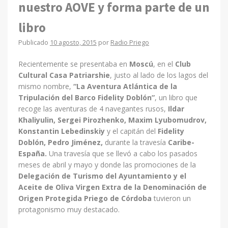
nuestro AOVE y forma parte de un
libro
Publicado
10 agosto, 2015
por
Radio Priego
Recientemente se presentaba en
Moscú
, en el
Club
Cultural Casa Patriarshie
, justo al lado de los lagos del
mismo nombre,
“La Aventura Atlántica de la
Tripulación del Barco Fidelity Doblón”
, un libro que
recoge las aventuras de 4 navegantes rusos,
Ildar
Khaliyulin, Sergei Pirozhenko, Maxim Lyubomudrov,
Konstantin Lebedinskiy
y el capitán del
Fidelity
Doblón, Pedro Jiménez,
durante la travesía
Caribe-
España.
Una travesía que se llevó a cabo los pasados
meses de abril y mayo y donde las promociones de la
Delegación de Turismo del Ayuntamiento y el
Aceite de Oliva Virgen Extra de la Denominación de
Origen Protegida Priego de Córdoba
tuvieron un
protagonismo muy destacado.