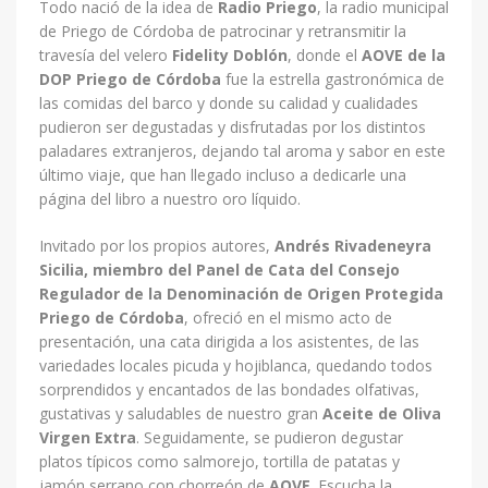
Todo nació de la idea de
Radio Priego
, la radio municipal
de Priego de Córdoba de patrocinar y retransmitir la
travesía del velero
Fidelity Doblón
, donde el
AOVE de la
DOP Priego de Córdoba
fue la estrella gastronómica de
las comidas del barco y donde su calidad y cualidades
pudieron ser degustadas y disfrutadas por los distintos
paladares extranjeros, dejando tal aroma y sabor en este
último viaje, que han llegado incluso a dedicarle una
página del libro a nuestro oro líquido.
Invitado por los propios autores,
Andrés Rivadeneyra
Sicilia, miembro del Panel de Cata del Consejo
Regulador de la Denominación de Origen Protegida
Priego de Córdoba
, ofreció en el mismo acto de
presentación, una cata dirigida a los asistentes, de las
variedades locales picuda y hojiblanca, quedando todos
sorprendidos y encantados de las bondades olfativas,
gustativas y saludables de nuestro gran
Aceite de Oliva
Virgen Extra
. Seguidamente, se pudieron degustar
platos típicos como salmorejo, tortilla de patatas y
jamón serrano con chorreón de
AOVE
. Escucha la