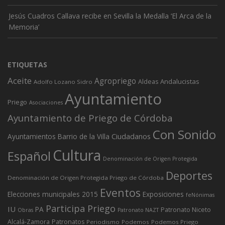
Jesús Cuadros Callava recibe en Sevilla la Medalla ‘El Arca de la
Memoria’
ETIQUETAS
Aceite
Agropriego
Andalucistas
Aldeas
Adolfo Lozano Sidro
Ayuntamiento
Priego
Asociaciones
Ayuntamiento de Priego de Córdoba
Con Sonido
Ciudadanos
Ayuntamientos
Barrio de la Villa
Cultura
Español
Denominación de Origen Protegida
Deportes
Denominación de Origen Protegida Priego de Córdoba
Eventos
Elecciones municipales 2015
Exposiciones
feNónimas
Participa Priego
IU
PA
Patronato Niceto
Obras
Patronato NAZT
Alcalá-Zamora
Patronatos
Periodismo
Podemos
Podemos Priego