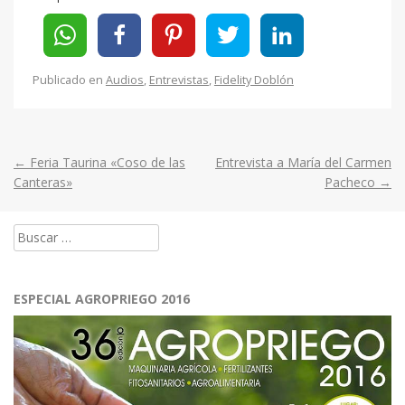
Publicado en
Audios
,
Entrevistas
,
Fidelity Doblón
←
Feria Taurina «Coso de las
Entrevista a María del Carmen
Post
Canteras»
Pacheco
→
navigation
Buscar:
ESPECIAL AGROPRIEGO 2016