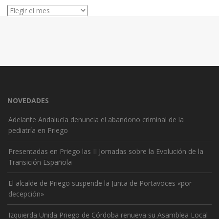
Archivos
NOVEDADES
Adelante Andalucía denuncia el abandono criminal de la
pediatría en Priego
Presentadas en Priego las II Jornadas sobre la Evolución de la
Transición Española
El alcalde de Priego suspende la Junta de Portavoces «por
decepción»
Izquierda Unida Priego de Córdoba renueva su Asamblea Local