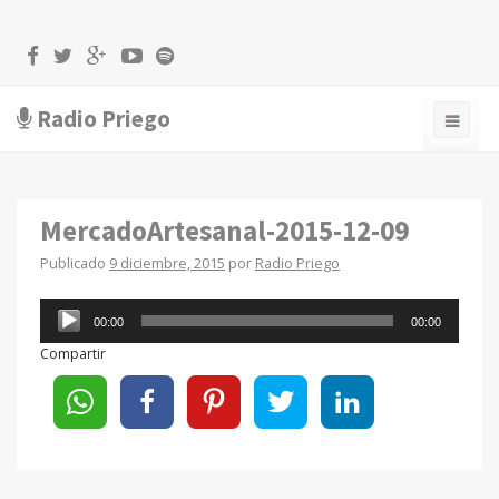
Radio Priego
MercadoArtesanal-2015-12-09
Publicado
9 diciembre, 2015
por
Radio Priego
Reproductor
00:00
00:00
de
Compartir
audio