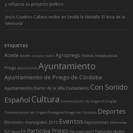
y refuerza su proyecto político
Jesús Cuadros Callava recibe en Sevilla la Medalla ‘El Arca de la
Memoria’
ETIQUETAS
Aceite
Agropriego
Andalucistas
Aldeas
Adolfo Lozano Sidro
Ayuntamiento
Priego
Asociaciones
Ayuntamiento de Priego de Córdoba
Con Sonido
Ciudadanos
Ayuntamientos
Barrio de la Villa
Cultura
Español
Denominación de Origen Protegida
Deportes
Denominación de Origen Protegida Priego de Córdoba
Eventos
Elecciones municipales 2015
Exposiciones
feNónimas
Participa Priego
IU
PA
Patronato Niceto
Obras
Patronato NAZT