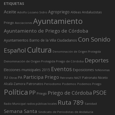
ETIQUETAS
Aceite
Agropriego
Andalucistas
Aldeas
Adolfo Lozano Sidro
Ayuntamiento
Priego
Asociaciones
Ayuntamiento de Priego de Córdoba
Con Sonido
Ciudadanos
Ayuntamientos
Barrio de la Villa
Cultura
Español
Denominación de Origen Protegida
Deportes
Denominación de Origen Protegida Priego de Córdoba
Eventos
Elecciones municipales 2015
Exposiciones
feNónimas
Participa Priego
IU
PA
Patronato Niceto
Obras
Patronato NAZT
Alcalá-Zamora
Patronatos
Periodismo
Podemos
Podemos Priego
Política
PP
PSOE
Priego de Córdoba
Priego
Ruta 789
Sanidad
Radio Municipal
radios públicas locales
Semana Santa
Sindicato de Periodistas de Andalucía