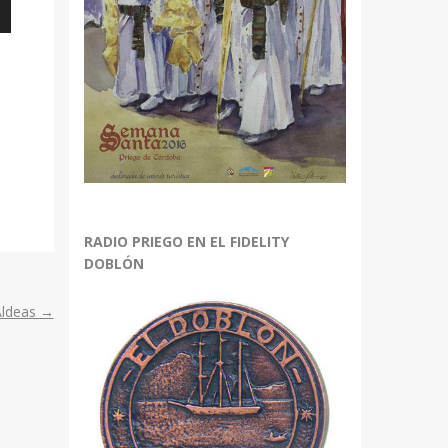
bajo
r
r
RADIO PRIEGO EN EL FIDELITY
.
DOBLÓN
Aldeas
→