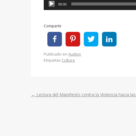
Reproductor
00:00
de
audio
Compartir
Publicado en
Audios
Etiquetas
Cultura
←
Lectura del Manifiesto contra la Violencia hacia la
Post
navigation