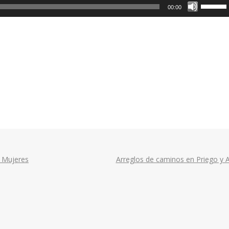
Utiliza
00:00
las
teclas
de
flecha
arriba/a
para
aumenta
o
disminui
el
volumen
s Mujeres
Arreglos de caminos en Priego y 