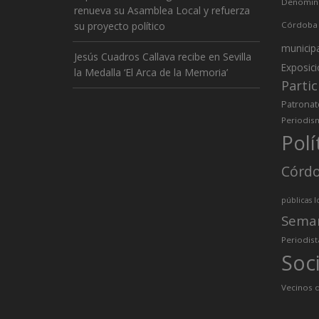
Denomina
renueva su Asamblea Local y refuerza
su proyecto político
Córdoba
municip
Jesús Cuadros Callava recibe en Sevilla
Exposic
la Medalla ‘El Arca de la Memoria’
Partic
Patronat
Periodis
Polí
Córd
públicas l
Sema
Periodist
Soc
Vecinos d