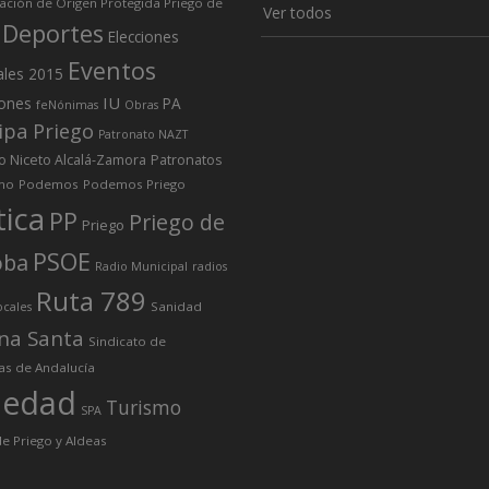
ción de Origen Protegida Priego de
Ver todos
Deportes
Elecciones
Eventos
ales 2015
IU
iones
PA
feNónimas
Obras
ipa Priego
Patronato NAZT
o Niceto Alcalá-Zamora
Patronatos
mo
Podemos
Podemos Priego
tica
PP
Priego de
Priego
PSOE
oba
Radio Municipal
radios
Ruta 789
Sanidad
ocales
na Santa
Sindicato de
as de Andalucía
iedad
Turismo
SPA
e Priego y Aldeas