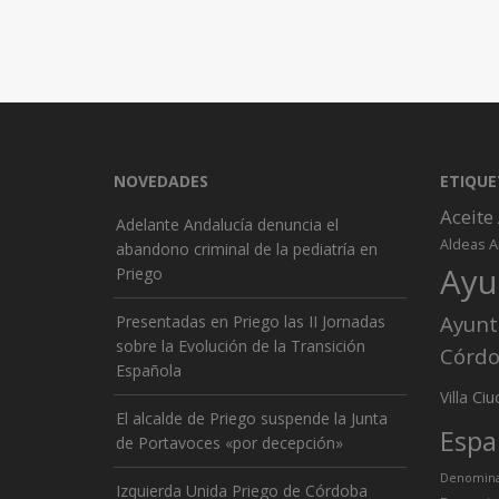
NOVEDADES
ETIQUE
Aceite
Adelante Andalucía denuncia el
A
Aldeas
abandono criminal de la pediatría en
Ayu
Priego
Ayunt
Presentadas en Priego las II Jornadas
sobre la Evolución de la Transición
Córd
Española
Ciu
Villa
El alcalde de Priego suspende la Junta
Espa
de Portavoces «por decepción»
Denominac
Izquierda Unida Priego de Córdoba