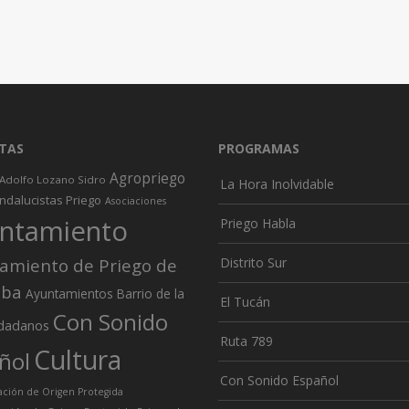
TAS
PROGRAMAS
Agropriego
Adolfo Lozano Sidro
La Hora Inolvidable
ndalucistas Priego
Asociaciones
ntamiento
Priego Habla
amiento de Priego de
Distrito Sur
oba
Ayuntamientos
Barrio de la
El Tucán
Con Sonido
dadanos
Ruta 789
Cultura
ñol
Con Sonido Español
ión de Origen Protegida