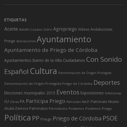
ETIQUETAS
Aceite
Agropriego
Andalucistas
Aldeas
Adolfo Lozano Sidro
Ayuntamiento
Priego
Asociaciones
Ayuntamiento de Priego de Córdoba
Con Sonido
Ciudadanos
Ayuntamientos
Barrio de la Villa
Cultura
Español
Denominación de Origen Protegida
Deportes
Denominación de Origen Protegida Priego de Córdoba
Eventos
Elecciones municipales 2015
Exposiciones
feNónimas
Participa Priego
IU
PA
Patronato Niceto
Obras
Patronato NAZT
Alcalá-Zamora
Patronatos
Periodismo
Podemos
Podemos Priego
Política
PP
PSOE
Priego de Córdoba
Priego