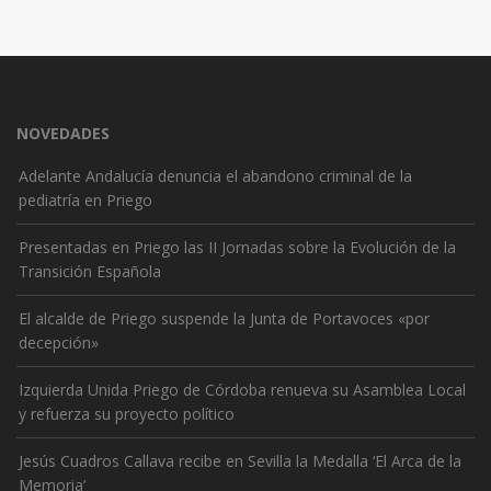
NOVEDADES
Adelante Andalucía denuncia el abandono criminal de la
pediatría en Priego
Presentadas en Priego las II Jornadas sobre la Evolución de la
Transición Española
El alcalde de Priego suspende la Junta de Portavoces «por
decepción»
Izquierda Unida Priego de Córdoba renueva su Asamblea Local
y refuerza su proyecto político
Jesús Cuadros Callava recibe en Sevilla la Medalla ‘El Arca de la
Memoria’