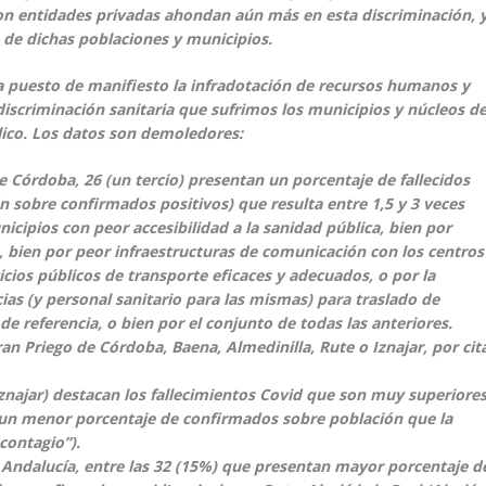
con entidades privadas ahondan aún más en esta discriminación, 
io de dichas poblaciones y municipios.
ha puesto de manifiesto la infradotación de recursos humanos y
 discriminación sanitaria que sufrimos los municipios y núcleos d
lico. Los datos son demoledores:
e Córdoba, 26 (un tercio) presentan un porcentaje de fallecidos
n sobre confirmados positivos) que resulta entre 1,5 y 3 veces
icipios con peor accesibilidad a la sanidad pública, bien por
, bien por peor infraestructuras de comunicación con los centros
vicios públicos de transporte eficaces y adecuados, o por la
ias (y personal sanitario para las mismas) para traslado de
de referencia, o bien por el conjunto de todas las anteriores.
an Priego de Córdoba, Baena, Almedinilla, Rute o Iznajar, por cit
 Iznajar) destacan los fallecimientos Covid que son muy superiore
 un menor porcentaje de confirmados sobre población que la
contagio”).
e Andalucía, entre las 32 (15%) que presentan mayor porcentaje d