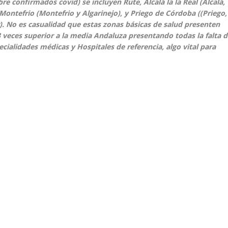
re confirmados covid) se incluyen Rute, Alcalá la la Real (Alcalá,
, Montefrio (Montefrio y Algarinejo), y Priego de Córdoba ((Priego,
). No es casualidad que estas zonas básicas de salud presenten
 3 veces superior a la media Andaluza presentando todas la falta 
pecialidades médicas y Hospitales de referencia, algo vital para