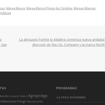
uzas
,
Marea Blanca
,
Marea Blanca Priego de Córdoba
,
Mareas Blancas
Andaluza
s
La almazara Fuente la Madera comienza nueva andadura
e San
dirección de Elia OIL Company y la marca NUVE
TAS
PROGRAMAS
Agropriego
Adolfo Lozano Sidro
La Hora Inolvidable
ndalucistas Priego
Asociaciones