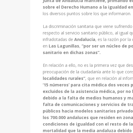
Junta de Andalucía mantiene, primando el
sobre el Derecho Humano a la igualdad en
los diversos puntos sobre los que informaron.
La discriminación sanitaria que viene sufriendo
respecto al servicio sanitario público, al igua
infradotadas de
Andalucía
, es la razón por l
en
Las Lagunillas
,
“por ser un núcleo de p
sanitario en dichas zonas”.
En relación a ello, no es la primera vez que de
preocupación de la ciudadanía ante lo que co
localidades rurales”
, que en relación al in
‘15 números’ para cita médica dos veces 
excluidos de la asistencia médica, por no
debido a la falta de medios humanos y ma
falta de comunicaciones y servicios de tr
públicos hacia modelos sanitarios privado
los 700.000 andaluces que residen en zonas
condiciones de igualdad con el resto de l
mortalidad que la media andaluza debido 