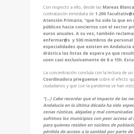
Con respecto a ello, desde las
Mareas Blanca
contratación inmediata de
1.200
facultativ@
Atención Primaria
,
“que ha sido la que en
públicos hacia conciertos con el sector p
euros anuales. A su vez, también reclama
enfermer@s y 500 miembros de personal de
especialidades que existen en Andalucía 
drástica las listas de espera ya que resu
usen casi exclusivamente de 8 a 15h. Esta
La concentración concluía con la lectura de un
Coordinadora prieguense
sobre el efecto qu
ciudadanos y que con la pandemia se han vist
“(…)
Cabe recordar que el impacto de las nef
Andalucía en la última década ha sido espec
zonas rústicas, alejadas y mal comunicadas
sufrimos los municipios con peor acceso al 
para quienes residen en núcleos de poblaci
pérdida de acceso a la sanidad por parte d