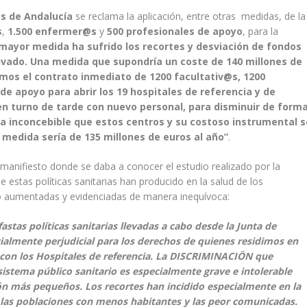
s de Andalucía
se reclama la aplicación, entre otras medidas, de la
s
,
1.500 enfermer@s
y
500 profesionales de apoyo
, para la
 mayor medida ha sufrido los recortes y desviación de fondos
rivado. Una medida que supondría un coste de 140 millones de
mos el contrato inmediato de 1200 facultativ@s, 1200
 apoyo para abrir los 19 hospitales de referencia y de
en turno de tarde con nuevo personal, para disminuir de form
lta inconcebible que estos centros y su costoso instrumental 
 medida sería de 135 millones de euros al año”
.
 manifiesto donde se daba a conocer el estudio realizado por la
e estas políticas sanitarias han producido en la salud de los
o aumentadas y evidenciadas de manera inequívoca:
astas políticas sanitarias llevadas a cabo desde la Junta de
ialmente perjudicial para los derechos de quienes residimos en
 con los Hospitales de referencia. La DISCRIMINACIÖN que
sistema público sanitario es especialmente grave e intolerable
ón más pequeños. Los recortes han incidido especialmente en la
e las poblaciones con menos habitantes y las peor comunicadas.