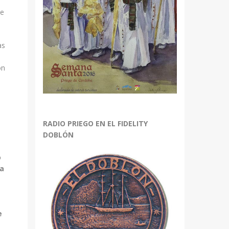
de
as
ón
RADIO PRIEGO EN EL FIDELITY
DOBLÓN
o
la
e