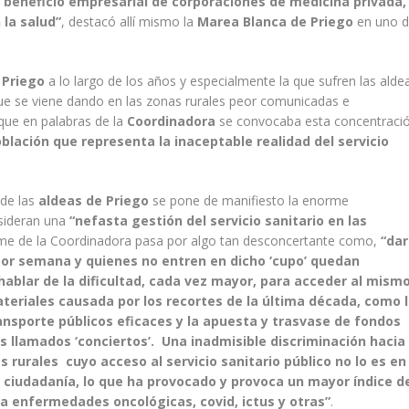
 beneficio empresarial de corporaciones de medicina privada,
 la salud”
, destacó allí mismo la
Marea Blanca de Priego
en uno 
Priego
a lo largo de los años y especialmente la que sufren las alde
l que se viene dando en las zonas rurales peor comunicadas e
a que en palabras de la
Coordinadora
se convocaba esta concentraci
oblación que representa la inaceptable realidad del servicio
sde las
aldeas de Priego
se pone de manifiesto la enorme
nsideran una
“nefasta gestión del servicio sanitario en las
forme de la Coordinadora pasa por algo tan desconcertante como,
“dar
por semana y quienes no entren en dicho ‘cupo’ quedan
 hablar de la dificultad, cada vez mayor, para acceder al mism
teriales causada por los recortes de la última década, como 
ansporte públicos eficaces y la apuesta y trasvase de fondos
s llamados ‘conciertos’. Una inadmisible discriminación hacia
 rurales cuyo acceso al servicio sanitario público no lo es en
a ciudadanía, lo que ha provocado y provoca un mayor índice d
a enfermedades oncológicas, covid, ictus y otras”
.