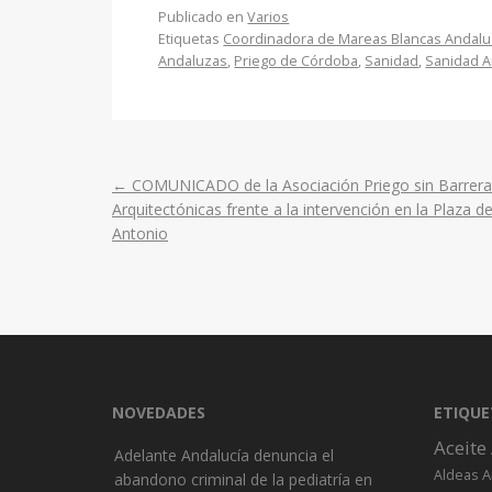
Publicado en
Varios
Etiquetas
Coordinadora de Mareas Blancas Andal
Andaluzas
,
Priego de Córdoba
,
Sanidad
,
Sanidad 
←
COMUNICADO de la Asociación Priego sin Barrera
Post
Arquitectónicas frente a la intervención en la Plaza d
Antonio
navigation
NOVEDADES
ETIQUE
Aceite
Adelante Andalucía denuncia el
A
Aldeas
abandono criminal de la pediatría en