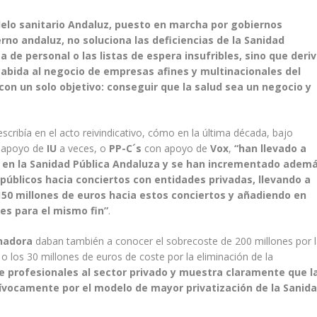
delo sanitario Andaluz, puesto en marcha por gobiernos
rno andaluz, no soluciona las deficiencias de la Sanidad
ta de personal o las listas de espera insufribles, sino que deri
cabida al negocio de empresas afines y multinacionales del
con un solo objetivo: conseguir que la salud sea un negocio y
scribía en el acto reivindicativo, cómo en la última década, bajo
 apoyo de
IU
a veces, o
PP-C´s
con apoyo de
Vox
,
“han llevado a
s en la Sanidad Pública Andaluza y se han incrementado adem
públicos hacia conciertos con entidades privadas, llevando a
150 millones de euros hacia estos conciertos y añadiendo en
les para el mismo fin”
.
nadora
daban también a conocer el sobrecoste de 200 millones por 
 los 30 millones de euros de coste por la eliminación de la
de profesionales al sector privado y muestra claramente que l
uívocamente por el modelo de mayor privatización de la Sanid