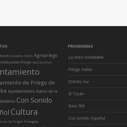
TAS
PROGRAMAS
Agropriego
Adolfo Lozano Sidro
La Hora Inolvidable
ndalucistas Priego
Asociaciones
ntamiento
Priego Habla
amiento de Priego de
Distrito Sur
oba
Ayuntamientos
Barrio de la
El Tucán
Con Sonido
dadanos
Ruta 789
Cultura
ñol
Con Sonido Español
ión de Origen Protegida